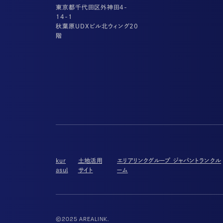
東京都千代田区外神田4-
14-1
秋葉原UDXビル北ウィング20
階
kur
土地活用
エリアリンクグループ ジャパントランクル
asul
サイト
ーム
©2025 AREALINK.