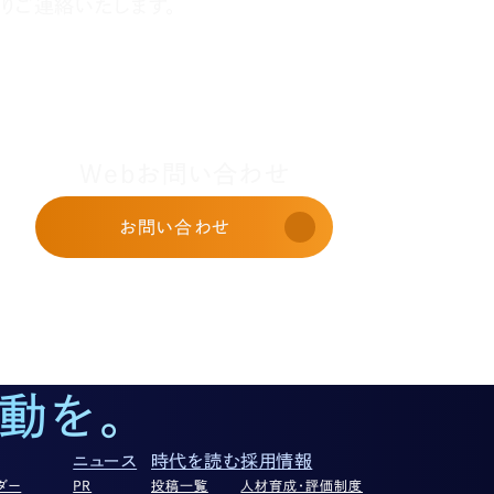
りご連絡いたします。
Webお問い合わせ
お問い合わせ
動を。
ニュース
時代を読む
採用情報
ダー
PR
投稿一覧
人材育成・評価制度