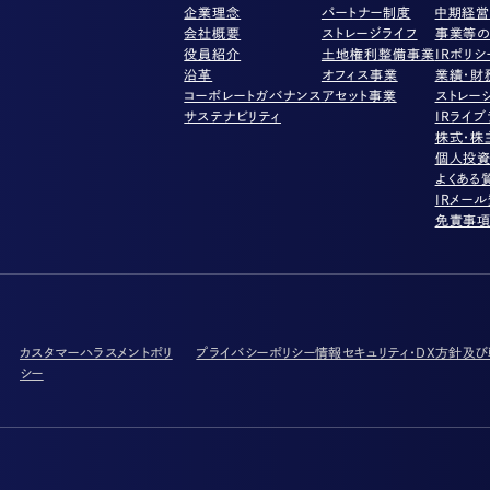
企業理念
パートナー制度
中期経
会社概要
ストレージライフ
事業等の
役員紹介
土地権利整備事業
IRポリシ
沿革
オフィス事業
業績・財
コーポレートガバナンス
アセット事業
ストレー
サステナビリティ
IRライブ
株式・株
個人投
よくある
IRメー
免責事
カスタマーハラスメントポリ
プライバシーポリシー
情報セキュリティ・DX方針及
シー