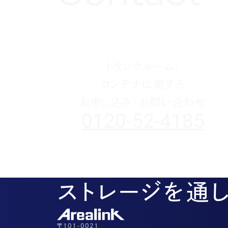
1月(3)
2月(4)
2月(4)
2月(4)
4月(2)
5月(3)
6月(2)
8月(2)
8月(3)
7月(1)
11月(2)
10月(2)
1月(1)
1月(1)
1月(1)
3月(4)
4月(3)
5月(2)
7月(1)
7月(1)
5月(3)
10月(1)
8月(3)
2月(4)
3月(3)
4月(4)
5月(5)
6月(1)
4月(1)
8月(4)
1月(2)
2月(4)
3月(4)
3月(1)
5月(5)
3月(2)
7月(1)
2月(5)
2月(6)
4月(1)
2月(4)
5月(1)
1月(2)
3月(5)
1月(1)
4月(2)
トランクルーム・
2月(3)
3月(1)
コンテナに関する
1月(2)
2月(5)
お申し込み・お問い合わせ
1月(1)
0120-52-4185
ストレージを通
〒101-0021