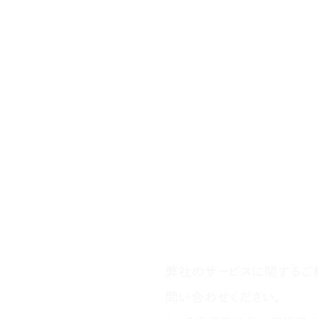
弊社のサービスに関するご
問い合わせください。