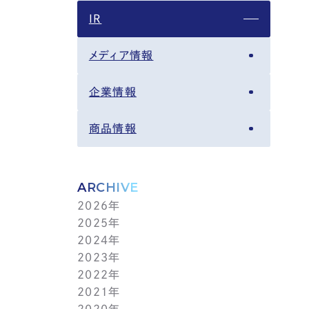
IR
メディア情報
企業情報
商品情報
ARCHIVE
2026年
2025年
8月(3)
2024年
7月(14)
12月(6)
2023年
6月(5)
11月(5)
12月(7)
2022年
5月(6)
10月(8)
11月(5)
12月(3)
2021年
4月(12)
9月(12)
10月(12)
11月(13)
12月(2)
2020年
3月(13)
8月(8)
9月(4)
10月(11)
11月(4)
12月(4)