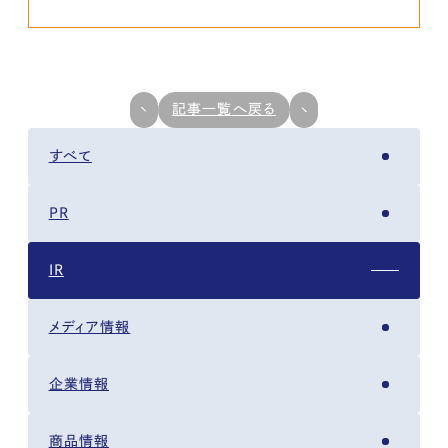
kur
土地活用
エリアリンクグループ ジャパントランクル
asul
サイト
ーム
カスタマーハラスメントポリ
プライバシーポリシー
シー
情報セキュリティ・DX方針及び戦略
サイトマップ
©2025 AREALINK.
記事一覧へ戻る
すべて
PR
IR
メディア情報
企業情報
商品情報