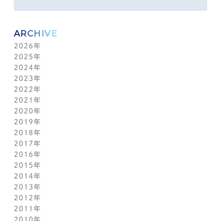
ARCHIVE
2026年
2025年
8月(4)
2024年
7月(14)
12月(6)
2023年
6月(5)
11月(5)
12月(7)
2022年
5月(6)
10月(8)
11月(5)
12月(3)
2021年
4月(12)
9月(12)
10月(12)
11月(13)
12月(2)
2020年
3月(13)
8月(8)
9月(4)
10月(11)
11月(4)
12月(4)
2019年
2月(9)
7月(10)
8月(5)
9月(3)
10月(4)
11月(2)
12月(2)
2018年
1月(4)
6月(6)
7月(11)
8月(5)
9月(1)
10月(6)
11月(3)
12月(2)
2017年
5月(7)
6月(7)
7月(8)
8月(3)
9月(3)
10月(5)
11月(3)
12月(2)
2016年
4月(11)
5月(5)
6月(2)
7月(6)
8月(2)
9月(3)
10月(4)
11月(7)
12月(2)
2015年
3月(9)
4月(11)
5月(12)
6月(2)
7月(7)
8月(3)
9月(1)
10月(8)
11月(5)
12月(2)
2014年
2月(10)
3月(6)
4月(5)
5月(4)
6月(1)
7月(5)
8月(4)
9月(7)
10月(5)
11月(3)
12月(3)
2013年
1月(5)
2月(13)
3月(8)
4月(6)
5月(5)
6月(1)
7月(5)
8月(8)
9月(5)
10月(7)
11月(6)
12月(2)
2012年
1月(2)
2月(9)
3月(8)
4月(6)
5月(3)
6月(1)
7月(7)
8月(6)
9月(2)
10月(7)
11月(7)
12月(6)
2011年
1月(3)
2月(8)
3月(9)
4月(6)
5月(4)
6月(7)
7月(7)
8月(3)
9月(3)
10月(7)
11月(6)
12月(1)
2010年
1月(2)
2月(7)
3月(3)
4月(5)
5月(9)
6月(1)
7月(6)
8月(8)
9月(6)
10月(5)
11月(1)
12月(1)