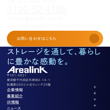
お申し込み・お問い合わせ
0120-52-4185
その他の電話お問い合わせ
レンタルオフィスに関する
Webお問い合わせ
お申し込み・お問い合わせ
03-3526-8568
お問い合わせ
はこちら
土地活用に関するお問い合わせ
03-3526-8574
ストレージを通して、暮らし
底地に関するお問い合わせ
03-3526-8572
に豊かな感動を。
株式に関するお問い合わせ
03-3526-8556
その他上記に当てはまらない案件等
03-3526-8556
〒101-0021
東京都千代田区外神田4-14-1
秋葉原UDXビル北ウィング20階
企業情報
代表メッセージ
事業紹介
企業理念
ストレージ事業
IR情報
会社概要
土地権利整備事業
パートナー制度
IRカレンダー
ニュース