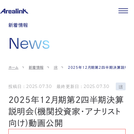
企業情報
新着情報
代表メッセージ
事業紹介
News
企業理念
ストレージ事業
IR情報
会社概要
土地権利整備事業
パートナー制度
IRカレンダー
ニュース
役員紹介
オフィス事業
ストレージライフ
中期経営計画
PR
時代を読む
沿革
アセット事業
事業等のリスク
IR
投稿一覧
採用情報
ホーム
新着情報
IR
2025年12月期第2四半期決算説明会
コーポレートガバナンス
IRポリシー
メディア情報
人材育成・評価制度
サステナビリティ
JA
EN
業績・財務
企業情報
働く環境
ストレージ室数実績
投稿日：2025.07.30 最終更新日：2025.07.30
商品情報
IR
先輩社員インタビュー
IRライブラリ
中途採用
2025年12月期第2四半期決算
株式・株主情報
採用エントリー
個人投資家の皆様へ
説明会(機関投資家・アナリスト
よくある質問・用語集
向け)動画公開
IRメール登録
お問い合わせ
免責事項