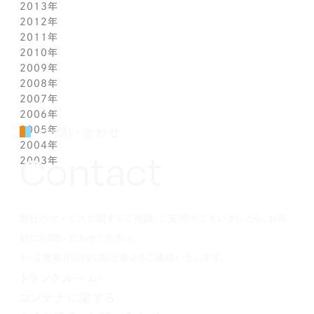
2013年
1月(5)
2月(13)
3月(8)
4月(6)
5月(5)
6月(1)
7月(5)
8月(8)
9月(5)
10月(7)
11月(6)
12月(2)
2012年
1月(2)
2月(9)
3月(8)
4月(6)
5月(3)
6月(1)
7月(7)
8月(6)
9月(2)
10月(7)
11月(7)
12月(6)
2011年
1月(3)
2月(8)
3月(9)
4月(6)
5月(4)
6月(7)
7月(7)
8月(3)
9月(3)
10月(7)
11月(6)
12月(1)
2010年
1月(2)
2月(7)
3月(3)
4月(5)
5月(9)
6月(1)
7月(6)
8月(8)
9月(6)
10月(5)
11月(1)
12月(1)
2009年
1月(3)
2月(6)
3月(4)
4月(7)
5月(3)
6月(5)
7月(7)
8月(5)
9月(7)
10月(1)
11月(1)
12月(1)
2008年
1月(1)
2月(4)
3月(6)
4月(3)
5月(4)
6月(5)
7月(9)
8月(4)
9月(1)
10月(2)
11月(1)
11月(6)
2007年
1月(2)
2月(5)
3月(3)
4月(3)
5月(4)
6月(6)
7月(3)
8月(1)
8月(2)
10月(2)
10月(9)
11月(4)
2006年
1月(1)
2月(5)
3月(2)
4月(4)
5月(3)
6月(1)
7月(3)
7月(4)
9月(1)
9月(3)
10月(2)
12月(2)
2005年
2月(7)
3月(3)
4月(7)
5月(5)
5月(2)
5月(2)
8月(2)
8月(1)
9月(2)
11月(2)
12月(1)
お問い合わせ
2004年
1月(1)
2月(5)
3月(3)
4月(1)
4月(1)
4月(1)
7月(3)
7月(5)
8月(4)
10月(1)
11月(1)
10月(2)
Contact
2003年
1月(3)
2月(6)
3月(1)
3月(1)
3月(3)
5月(2)
6月(2)
7月(3)
9月(2)
10月(2)
8月(4)
12月(4)
1月(3)
2月(4)
2月(4)
2月(4)
4月(2)
5月(3)
6月(2)
8月(2)
8月(3)
7月(1)
11月(2)
10月(2)
1月(1)
1月(1)
1月(1)
3月(4)
4月(3)
5月(2)
7月(1)
7月(1)
5月(3)
10月(1)
8月(3)
2月(4)
3月(3)
4月(4)
5月(5)
6月(1)
4月(1)
8月(4)
弊社のサービスに関するご相談・ご質問がございましたら、お気
1月(2)
2月(4)
3月(4)
3月(1)
5月(5)
3月(2)
7月(1)
2月(5)
2月(6)
4月(1)
2月(4)
5月(1)
軽にお問い合わせください。
1月(2)
3月(5)
1月(1)
4月(2)
1～2営業日以内に担当者よりご連絡いたします。
2月(3)
3月(1)
トランクルーム・
1月(2)
2月(5)
コンテナに関する
1月(1)