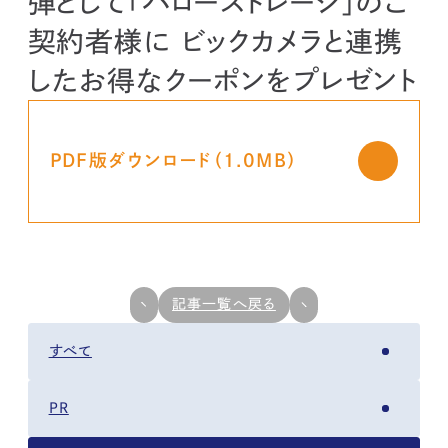
弾として「ハローストレージ」のご
kur
土地活用
エリアリンクグループ ジャパントランクル
asul
サイト
ーム
契約者様に ビックカメラと連携
カスタマーハラスメントポリ
プライバシーポリシー
シー
したお得なクーポンをプレゼント
情報セキュリティ・DX方針及び戦略
サイトマップ
©2025 AREALINK.
PDF版ダウンロード（1.0MB）
記事一覧へ戻る
すべて
PR