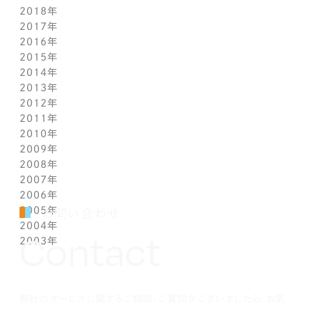
2018年
1月(4)
6月(6)
7月(11)
8月(5)
9月(1)
10月(6)
11月(3)
12月(2)
2017年
5月(7)
6月(7)
7月(8)
8月(3)
9月(3)
10月(5)
11月(3)
12月(2)
2016年
4月(11)
5月(5)
6月(2)
7月(6)
8月(2)
9月(3)
10月(4)
11月(7)
12月(2)
2015年
3月(9)
4月(11)
5月(12)
6月(2)
7月(7)
8月(3)
9月(1)
10月(8)
11月(5)
12月(2)
2014年
2月(10)
3月(6)
4月(5)
5月(4)
6月(1)
7月(5)
8月(4)
9月(7)
10月(5)
11月(3)
12月(3)
2013年
1月(5)
2月(13)
3月(8)
4月(6)
5月(5)
6月(1)
7月(5)
8月(8)
9月(5)
10月(7)
11月(6)
12月(2)
2012年
1月(2)
2月(9)
3月(8)
4月(6)
5月(3)
6月(1)
7月(7)
8月(6)
9月(2)
10月(7)
11月(7)
12月(6)
2011年
1月(3)
2月(8)
3月(9)
4月(6)
5月(4)
6月(7)
7月(7)
8月(3)
9月(3)
10月(7)
11月(6)
12月(1)
2010年
1月(2)
2月(7)
3月(3)
4月(5)
5月(9)
6月(1)
7月(6)
8月(8)
9月(6)
10月(5)
11月(1)
12月(1)
2009年
1月(3)
2月(6)
3月(4)
4月(7)
5月(3)
6月(5)
7月(7)
8月(5)
9月(7)
10月(1)
11月(1)
12月(1)
2008年
1月(1)
2月(4)
3月(6)
4月(3)
5月(4)
6月(5)
7月(9)
8月(4)
9月(1)
10月(2)
11月(1)
11月(6)
2007年
1月(2)
2月(5)
3月(3)
4月(3)
5月(4)
6月(6)
7月(3)
8月(1)
8月(2)
10月(2)
10月(9)
11月(4)
2006年
1月(1)
2月(5)
3月(2)
4月(4)
5月(3)
6月(1)
7月(3)
7月(4)
9月(1)
9月(3)
10月(2)
12月(2)
2005年
2月(7)
3月(3)
4月(7)
5月(5)
5月(2)
5月(2)
8月(2)
8月(1)
9月(2)
11月(2)
12月(1)
お問い合わせ
2004年
1月(1)
2月(5)
3月(3)
4月(1)
4月(1)
4月(1)
7月(3)
7月(5)
8月(4)
10月(1)
11月(1)
10月(2)
Contact
2003年
1月(3)
2月(6)
3月(1)
3月(1)
3月(3)
5月(2)
6月(2)
7月(3)
9月(2)
10月(2)
8月(4)
12月(4)
1月(3)
2月(4)
2月(4)
2月(4)
4月(2)
5月(3)
6月(2)
8月(2)
8月(3)
7月(1)
11月(2)
10月(2)
1月(1)
1月(1)
1月(1)
3月(4)
4月(3)
5月(2)
7月(1)
7月(1)
5月(3)
10月(1)
8月(3)
2月(4)
3月(3)
4月(4)
5月(5)
6月(1)
4月(1)
8月(4)
弊社のサービスに関するご相談・ご質問がございましたら、お気
1月(2)
2月(4)
3月(4)
3月(1)
5月(5)
3月(2)
7月(1)