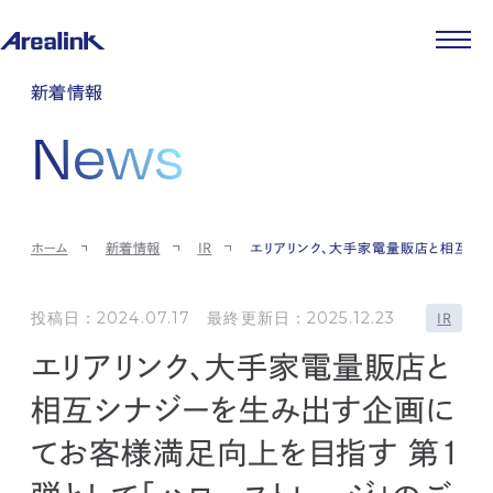
企業情報
新着情報
代表メッセージ
事業紹介
News
企業理念
ストレージ事業
IR情報
会社概要
土地権利整備事業
パートナー制度
IRカレンダー
ニュース
役員紹介
オフィス事業
ストレージライフ
中期経営計画
PR
時代を読む
沿革
アセット事業
事業等のリスク
IR
投稿一覧
採用情報
ホーム
新着情報
IR
エリアリンク、大手家電量販店と相互シナ
コーポレートガバナンス
IRポリシー
メディア情報
人材育成・評価制度
サステナビリティ
JA
EN
業績・財務
企業情報
働く環境
ストレージ室数実績
投稿日：2024.07.17 最終更新日：2025.12.23
商品情報
IR
先輩社員インタビュー
IRライブラリ
中途採用
エリアリンク、大手家電量販店と
株式・株主情報
採用エントリー
個人投資家の皆様へ
相互シナジーを生み出す企画に
よくある質問・用語集
てお客様満足向上を目指す 第1
IRメール登録
お問い合わせ
免責事項