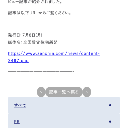
ビュー記事が紹介されました。
kur
土地活用
エリアリンクグループ ジャパントランクル
asul
サイト
ーム
記事は以下URLからご覧ください。
カスタマーハラスメントポリ
プライバシーポリシー
シー
———————————————–
情報セキュリティ・DX方針及び戦略
サイトマップ
©2025 AREALINK.
発行日：7月8日(月)
媒体名：全国賃貸住宅新聞
https://www.zenchin.com/news/content-
2487.php
———————————————–
記事一覧へ戻る
すべて
PR