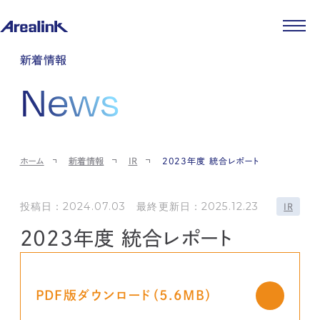
企業情報
新着情報
代表メッセージ
事業紹介
News
企業理念
ストレージ事業
IR情報
会社概要
土地権利整備事業
パートナー制度
IRカレンダー
ニュース
役員紹介
オフィス事業
ストレージライフ
中期経営計画
PR
時代を読む
沿革
アセット事業
事業等のリスク
IR
投稿一覧
採用情報
ホーム
新着情報
IR
2023年度 統合レポート
コーポレートガバナンス
IRポリシー
メディア情報
人材育成・評価制度
サステナビリティ
JA
EN
業績・財務
企業情報
働く環境
ストレージ室数実績
投稿日：2024.07.03 最終更新日：2025.12.23
商品情報
IR
先輩社員インタビュー
IRライブラリ
中途採用
2023年度 統合レポート
株式・株主情報
採用エントリー
個人投資家の皆様へ
よくある質問・用語集
IRメール登録
PDF版ダウンロード（5.6MB）
お問い合わせ
免責事項