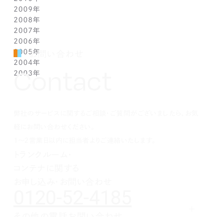
2009年
1月(3)
2月(6)
3月(4)
4月(7)
5月(3)
6月(5)
7月(7)
8月(5)
9月(7)
10月(1)
11月(1)
12月(1)
2008年
1月(1)
2月(4)
3月(6)
4月(3)
5月(4)
6月(5)
7月(9)
8月(4)
9月(1)
10月(2)
11月(1)
11月(6)
2007年
1月(2)
2月(5)
3月(3)
4月(3)
5月(4)
6月(6)
7月(3)
8月(1)
8月(2)
10月(2)
10月(9)
11月(4)
2006年
1月(1)
2月(5)
3月(2)
4月(4)
5月(3)
6月(1)
7月(3)
7月(4)
9月(1)
9月(3)
10月(2)
12月(2)
2005年
2月(7)
3月(3)
4月(7)
5月(5)
5月(2)
5月(2)
8月(2)
8月(1)
9月(2)
11月(2)
12月(1)
お問い合わせ
2004年
1月(1)
2月(5)
3月(3)
4月(1)
4月(1)
4月(1)
7月(3)
7月(5)
8月(4)
10月(1)
11月(1)
10月(2)
Contact
2003年
1月(3)
2月(6)
3月(1)
3月(1)
3月(3)
5月(2)
6月(2)
7月(3)
9月(2)
10月(2)
8月(4)
12月(4)
1月(3)
2月(4)
2月(4)
2月(4)
4月(2)
5月(3)
6月(2)
8月(2)
8月(3)
7月(1)
11月(2)
10月(2)
1月(1)
1月(1)
1月(1)
3月(4)
4月(3)
5月(2)
7月(1)
7月(1)
5月(3)
10月(1)
8月(3)
2月(4)
3月(3)
4月(4)
5月(5)
6月(1)
4月(1)
8月(4)
弊社のサービスに関するご相談・ご質問がございましたら、お気
1月(2)
2月(4)
3月(4)
3月(1)
5月(5)
3月(2)
7月(1)
2月(5)
2月(6)
4月(1)
2月(4)
5月(1)
軽にお問い合わせください。
1月(2)
3月(5)
1月(1)
4月(2)
1～2営業日以内に担当者よりご連絡いたします。
2月(3)
3月(1)
トランクルーム・
1月(2)
2月(5)
コンテナに関する
1月(1)
お申し込み・お問い合わせ
0120-52-4185
その他の電話お問い合わせ