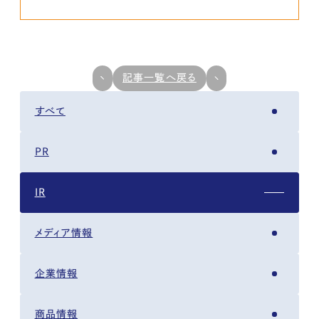
kur
土地活用
エリアリンクグループ ジャパントランクル
asul
サイト
ーム
カスタマーハラスメントポリ
プライバシーポリシー
シー
情報セキュリティ・DX方針及び戦略
サイトマップ
©2025 AREALINK.
記事一覧へ戻る
すべて
PR
IR
メディア情報
企業情報
商品情報