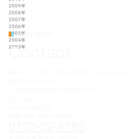
2009年
1月(3)
2月(6)
3月(4)
4月(7)
5月(3)
6月(5)
7月(7)
8月(5)
9月(7)
10月(1)
11月(1)
12月(1)
2008年
1月(1)
2月(4)
3月(6)
4月(3)
5月(4)
6月(5)
7月(9)
8月(4)
9月(1)
10月(2)
11月(1)
11月(6)
2007年
1月(2)
2月(5)
3月(3)
4月(3)
5月(4)
6月(6)
7月(3)
8月(1)
8月(2)
10月(2)
10月(9)
11月(4)
2006年
1月(1)
2月(5)
3月(2)
4月(4)
5月(3)
6月(1)
7月(3)
7月(4)
9月(1)
9月(3)
10月(2)
12月(2)
2005年
2月(7)
3月(3)
4月(7)
5月(5)
5月(2)
5月(2)
8月(2)
8月(1)
9月(2)
11月(2)
12月(1)
お問い合わせ
2004年
1月(1)
2月(5)
3月(3)
4月(1)
4月(1)
4月(1)
7月(3)
7月(5)
8月(4)
10月(1)
11月(1)
10月(2)
Contact
2003年
1月(3)
2月(6)
3月(1)
3月(1)
3月(3)
5月(2)
6月(2)
7月(3)
9月(2)
10月(2)
8月(4)
12月(4)
1月(3)
2月(4)
2月(4)
2月(4)
4月(2)
5月(3)
6月(2)
8月(2)
8月(3)
7月(1)
11月(2)
10月(2)
1月(1)
1月(1)
1月(1)
3月(4)
4月(3)
5月(2)
7月(1)
7月(1)
5月(3)
10月(1)
8月(3)
2月(4)
3月(3)
4月(4)
5月(5)
6月(1)
4月(1)
8月(4)
弊社のサービスに関するご相談・ご質問がございましたら、お気
1月(2)
2月(4)
3月(4)
3月(1)
5月(5)
3月(2)
7月(1)
2月(5)
2月(6)
4月(1)
2月(4)
5月(1)
軽にお問い合わせください。
1月(2)
3月(5)
1月(1)
4月(2)
1～2営業日以内に担当者よりご連絡いたします。
2月(3)
3月(1)
トランクルーム・
1月(2)
2月(5)
コンテナに関する
1月(1)
お申し込み・お問い合わせ
0120-52-4185
その他の電話お問い合わせ