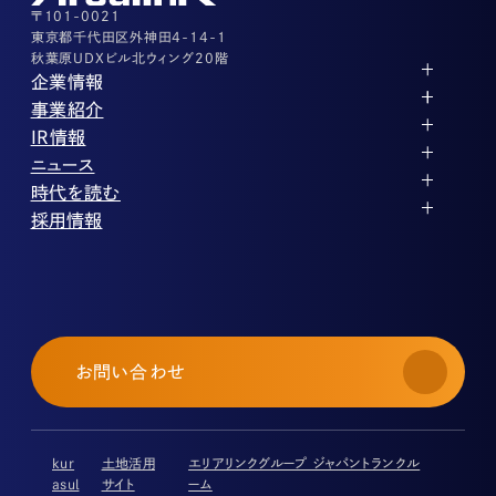
03-3526-8556
〒101-0021
東京都千代田区外神田4-14-1
秋葉原UDXビル北ウィング20階
企業情報
代表メッセージ
事業紹介
企業理念
ストレージ事業
IR情報
会社概要
土地権利整備事業
パートナー制度
IRカレンダー
ニュース
役員紹介
オフィス事業
ストレージライフ
中期経営計画
PR
時代を読む
沿革
アセット事業
事業等のリスク
IR
投稿一覧
採用情報
コーポレートガバナンス
IRポリシー
メディア情報
人材育成・評価制度
サステナビリティ
業績・財務
企業情報
働く環境
ストレージ室数実績
商品情報
先輩社員インタビュー
IRライブラリ
中途採用
株式・株主情報
採用エントリー
個人投資家の皆様へ
お問い合わせ
よくある質問・用語集
IRメール登録
免責事項
kur
土地活用
エリアリンクグループ ジャパントランクル
asul
サイト
ーム