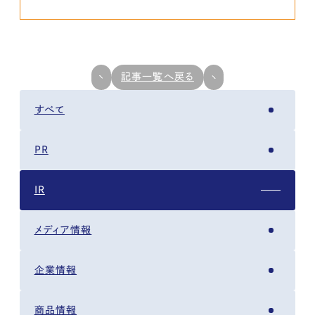
kur
土地活用
エリアリンクグループ ジャパントランクル
asul
サイト
ーム
カスタマーハラスメントポリ
プライバシーポリシー
シー
情報セキュリティ・DX方針及び戦略
サイトマップ
©2025 AREALINK.
記事一覧へ戻る
すべて
PR
IR
メディア情報
企業情報
商品情報