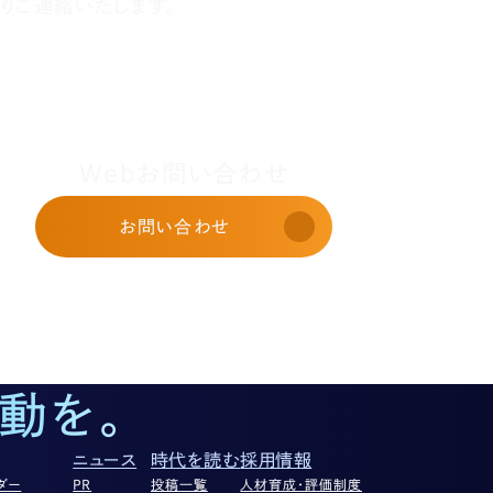
りご連絡いたします。
Webお問い合わせ
お問い合わせ
動を。
ニュース
時代を読む
採用情報
ダー
PR
投稿一覧
人材育成・評価制度