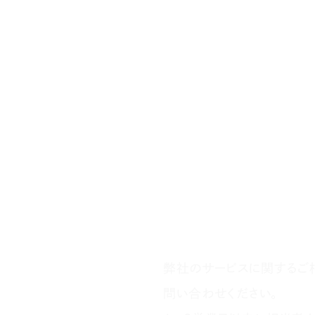
弊社のサービスに関するご
問い合わせください。