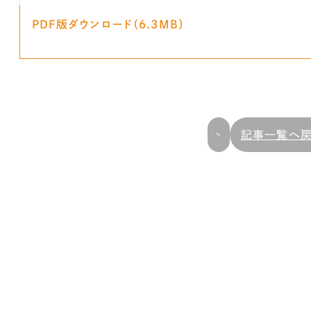
PDF版ダウンロード（6.3MB）
記事一覧へ