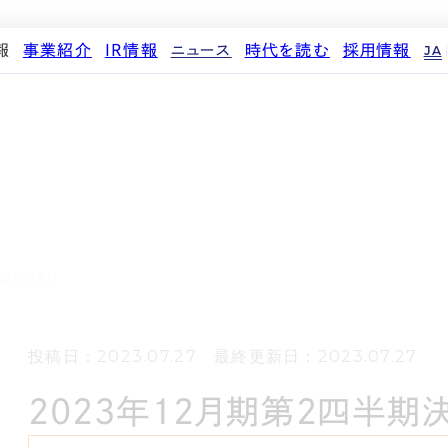
報
事業紹介
IR情報
ニュース
時代を読む
採用情報
JA
代表メッセージ
ストレージ事業
IRカレンダー
PR
投稿一覧
人材育成・評価制度
企業理念
中期経営計画
IR
働く環境
パートナー制度
会社概要
事業等のリスク
メディア情報
先輩社員インタビュー
ストレージライフ
役員紹介
IRポリシー
企業情報
中途採用
土地権利整備事業
沿革
業績・財務
商品情報
採用エントリー
オフィス事業
コーポレートガバナンス
ストレージ室数実績
アセット事業
サステナビリティ
IRライブラリ
決算説明資料
株式・株主情報
個人投資家の皆様へ
投稿日：2023.07.27 最終更新日：2023.07.27
よくある質問・用語集
IRメール登録
2023年12月期第2四半
免責事項