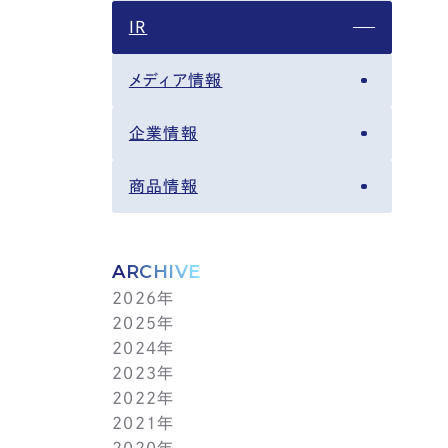
IR
メディア情報
企業情報
商品情報
ARCHIVE
2026年
2025年
8月(4)
2024年
7月(14)
12月(6)
2023年
6月(5)
11月(5)
12月(7)
2022年
5月(6)
10月(8)
11月(5)
12月(3)
2021年
4月(12)
9月(12)
10月(12)
11月(13)
12月(2)
2020年
3月(13)
8月(8)
9月(4)
10月(11)
11月(4)
12月(4)