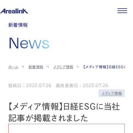
企業情報
新着情報
代表メッセージ
事業紹介
News
企業理念
ストレージ事業
IR情報
会社概要
土地権利整備事業
パートナー制度
IRカレンダー
ニュース
役員紹介
オフィス事業
ストレージライフ
中期経営計画
PR
時代を読む
沿革
アセット事業
事業等のリスク
IR
投稿一覧
採用情報
ホーム
新着情報
メディア情報
【メディア情報】日経ESGに
コーポレートガバナンス
IRポリシー
メディア情報
人材育成・評価制度
サステナビリティ
JA
EN
業績・財務
企業情報
働く環境
ストレージ室数実績
投稿日：2023.07.26 最終更新日：2023.07.26
商品情報
先輩社員インタビュー
IRライブラリ
メディア情報
中途採用
株式・株主情報
採用エントリー
【メディア情報】日経ESGに当社
個人投資家の皆様へ
よくある質問・用語集
記事が掲載されました
IRメール登録
お問い合わせ
免責事項