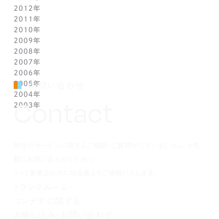
2012年
1月(2)
2月(9)
3月(8)
4月(6)
5月(3)
6月(1)
7月(7)
8月(6)
9月(2)
10月(7)
11月(7)
12月(6)
2011年
1月(3)
2月(8)
3月(9)
4月(6)
5月(4)
6月(7)
7月(7)
8月(3)
9月(3)
10月(7)
11月(6)
12月(1)
2010年
1月(2)
2月(7)
3月(3)
4月(5)
5月(9)
6月(1)
7月(6)
8月(8)
9月(6)
10月(5)
11月(1)
12月(1)
2009年
1月(3)
2月(6)
3月(4)
4月(7)
5月(3)
6月(5)
7月(7)
8月(5)
9月(7)
10月(1)
11月(1)
12月(1)
2008年
1月(1)
2月(4)
3月(6)
4月(3)
5月(4)
6月(5)
7月(9)
8月(4)
9月(1)
10月(2)
11月(1)
11月(6)
2007年
1月(2)
2月(5)
3月(3)
4月(3)
5月(4)
6月(6)
7月(3)
8月(1)
8月(2)
10月(2)
10月(9)
11月(4)
2006年
1月(1)
2月(5)
3月(2)
4月(4)
5月(3)
6月(1)
7月(3)
7月(4)
9月(1)
9月(3)
10月(2)
12月(2)
2005年
2月(7)
3月(3)
4月(7)
5月(5)
5月(2)
5月(2)
8月(2)
8月(1)
9月(2)
11月(2)
12月(1)
お問い合わせ
2004年
1月(1)
2月(5)
3月(3)
4月(1)
4月(1)
4月(1)
7月(3)
7月(5)
8月(4)
10月(1)
11月(1)
10月(2)
Contact
2003年
1月(3)
2月(6)
3月(1)
3月(1)
3月(3)
5月(2)
6月(2)
7月(3)
9月(2)
10月(2)
8月(4)
12月(4)
1月(3)
2月(4)
2月(4)
2月(4)
4月(2)
5月(3)
6月(2)
8月(2)
8月(3)
7月(1)
11月(2)
10月(2)
1月(1)
1月(1)
1月(1)
3月(4)
4月(3)
5月(2)
7月(1)
7月(1)
5月(3)
10月(1)
8月(3)
2月(4)
3月(3)
4月(4)
5月(5)
6月(1)
4月(1)
8月(4)
弊社のサービスに関するご相談・ご質問がございましたら、お気
1月(2)
2月(4)
3月(4)
3月(1)
5月(5)
3月(2)
7月(1)
2月(5)
2月(6)
4月(1)
2月(4)
5月(1)
軽にお問い合わせください。
1月(2)
3月(5)
1月(1)
4月(2)
1～2営業日以内に担当者よりご連絡いたします。
2月(3)
3月(1)
トランクルーム・
1月(2)
2月(5)
コンテナに関する
1月(1)
お申し込み・お問い合わせ