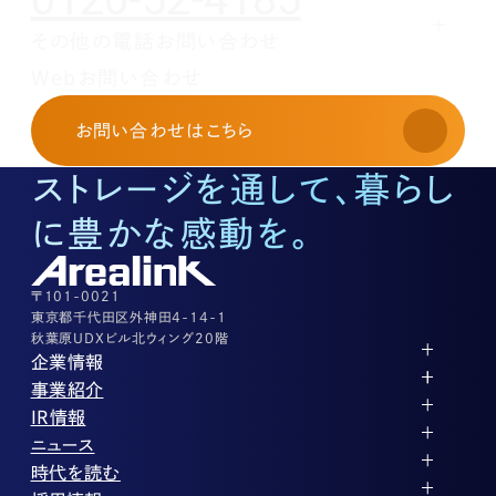
その他の電話お問い合わせ
レンタルオフィスに関する
Webお問い合わせ
お申し込み・お問い合わせ
03-3526-8568
お問い合わせ
はこちら
土地活用に関するお問い合わせ
03-3526-8574
ストレージを通して、暮らし
底地に関するお問い合わせ
03-3526-8572
に豊かな感動を。
株式に関するお問い合わせ
03-3526-8556
その他上記に当てはまらない案件等
03-3526-8556
〒101-0021
東京都千代田区外神田4-14-1
秋葉原UDXビル北ウィング20階
企業情報
代表メッセージ
事業紹介
企業理念
ストレージ事業
IR情報
会社概要
土地権利整備事業
パートナー制度
IRカレンダー
ニュース
役員紹介
オフィス事業
ストレージライフ
中期経営計画
PR
時代を読む
沿革
アセット事業
事業等のリスク