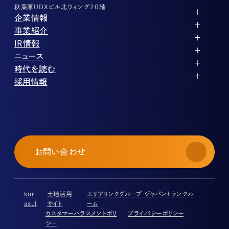
秋葉原UDXビル北ウィング20階
企業情報
代表メッセージ
事業紹介
企業理念
ストレージ事業
IR情報
会社概要
土地権利整備事業
パートナー制度
IRカレンダー
ニュース
役員紹介
オフィス事業
ストレージライフ
中期経営計画
PR
時代を読む
沿革
アセット事業
事業等のリスク
IR
投稿一覧
採用情報
コーポレートガバナンス
IRポリシー
メディア情報
人材育成・評価制度
サステナビリティ
業績・財務
企業情報
働く環境
ストレージ室数実績
商品情報
先輩社員インタビュー
IRライブラリ
中途採用
株式・株主情報
採用エントリー
個人投資家の皆様へ
お問い合わせ
よくある質問・用語集
IRメール登録
免責事項
kur
土地活用
エリアリンクグループ ジャパントランクル
asul
サイト
ーム
カスタマーハラスメントポリ
プライバシーポリシー
シー