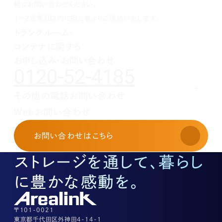
2月(5)
2月(6)
4月(1)
2月(4)
5月(1)
軽にお問い合わせください。
1月(2)
3月(5)
1月(1)
4月(2)
1～2営業日以内に担当者よりご連絡いたします。
2月(3)
3月(1)
トランクルーム・
1月(2)
2月(5)
コンテナに関する
1月(1)
お申し込み・お問い合わせ
0120-52-4185
その他の電話お問い合わせ
レンタルオフィスに関する
Webお問い合わせ
お申し込み・お問い合わせ
03-3526-8568
お問い合わせ
はこちら
土地活用に関するお問い合わせ
03-3526-8574
ストレージを通して、暮らし
底地に関するお問い合わせ
03-3526-8572
に豊かな感動を。
株式に関するお問い合わせ
03-3526-8556
その他上記に当てはまらない案件等
03-3526-8556
〒101-0021
東京都千代田区外神田4-14-1