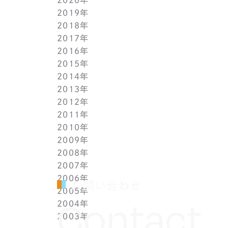
2019年
2月(9)
7月(10)
8月(5)
9月(3)
10月(4)
11月(2)
12月(2)
2018年
1月(4)
6月(6)
7月(11)
8月(5)
9月(1)
10月(6)
11月(3)
12月(2)
2017年
5月(7)
6月(7)
7月(8)
8月(3)
9月(3)
10月(5)
11月(3)
12月(2)
2016年
4月(11)
5月(5)
6月(2)
7月(6)
8月(2)
9月(3)
10月(4)
11月(7)
12月(2)
2015年
3月(9)
4月(11)
5月(12)
6月(2)
7月(7)
8月(3)
9月(1)
10月(8)
11月(5)
12月(2)
2014年
2月(10)
3月(6)
4月(5)
5月(4)
6月(1)
7月(5)
8月(4)
9月(7)
10月(5)
11月(3)
12月(3)
2013年
1月(5)
2月(13)
3月(8)
4月(6)
5月(5)
6月(1)
7月(5)
8月(8)
9月(5)
10月(7)
11月(6)
12月(2)
2012年
1月(2)
2月(9)
3月(8)
4月(6)
5月(3)
6月(1)
7月(7)
8月(6)
9月(2)
10月(7)
11月(7)
12月(6)
2011年
1月(3)
2月(8)
3月(9)
4月(6)
5月(4)
6月(7)
7月(7)
8月(3)
9月(3)
10月(7)
11月(6)
12月(1)
2010年
1月(2)
2月(7)
3月(3)
4月(5)
5月(9)
6月(1)
7月(6)
8月(8)
9月(6)
10月(5)
11月(1)
12月(1)
2009年
1月(3)
2月(6)
3月(4)
4月(7)
5月(3)
6月(5)
7月(7)
8月(5)
9月(7)
10月(1)
11月(1)
12月(1)
2008年
1月(1)
2月(4)
3月(6)
4月(3)
5月(4)
6月(5)
7月(9)
8月(4)
9月(1)
10月(2)
11月(1)
11月(6)
2007年
1月(2)
2月(5)
3月(3)
4月(3)
5月(4)
6月(6)
7月(3)
8月(1)
8月(2)
10月(2)
10月(9)
11月(4)
2006年
1月(1)
2月(5)
3月(2)
4月(4)
5月(3)
6月(1)
7月(3)
7月(4)
9月(1)
9月(3)
10月(2)
12月(2)
お問い合わせ
2005年
2月(7)
3月(3)
4月(7)
5月(5)
5月(2)
5月(2)
8月(2)
8月(1)
9月(2)
11月(2)
12月(1)
Contact
2004年
1月(1)
2月(5)
3月(3)
4月(1)
4月(1)
4月(1)
7月(3)
7月(5)
8月(4)
10月(1)
11月(1)
10月(2)
2003年
1月(3)
2月(6)
3月(1)
3月(1)
3月(3)
5月(2)
6月(2)
7月(3)
9月(2)
10月(2)
8月(4)
12月(4)