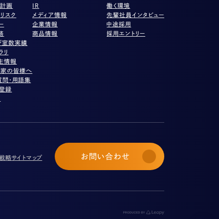
営計画
IR
働く環境
リスク
メディア情報
先輩社員インタビュー
ー
企業情報
中途採用
務
商品情報
採用エントリー
ジ室数実績
ラリ
主情報
資家の皆様へ
質問・用語集
ル登録
項
お問い合わせ
び戦略
サイトマップ