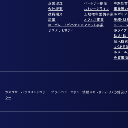
企業理念
パートナー制度
中期経
会社概要
ストレージライフ
事業等の
役員紹介
土地権利整備事業
IRポリシ
沿革
オフィス事業
業績・財
コーポレートガバナンス
アセット事業
ストレー
サステナビリティ
IRライブ
株式・株
個人投
よくある
IRメー
免責事
カスタマーハラスメントポリ
プライバシーポリシー
情報セキュリティ・DX方針及
シー