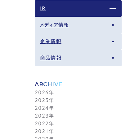
IR
メディア情報
企業情報
商品情報
ARCHIVE
2026年
2025年
8月(4)
2024年
7月(14)
12月(6)
2023年
6月(5)
11月(5)
12月(7)
2022年
5月(6)
10月(8)
11月(5)
12月(3)
2021年
4月(12)
9月(12)
10月(12)
11月(13)
12月(2)
2020年
3月(13)
8月(8)
9月(4)
10月(11)
11月(4)
12月(4)