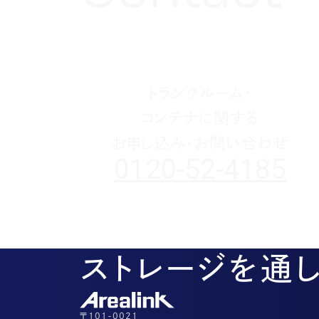
1月(3)
2月(4)
2月(4)
2月(4)
4月(2)
5月(3)
6月(2)
8月(2)
8月(3)
7月(1)
11月(2)
10月(2)
1月(1)
1月(1)
1月(1)
3月(4)
4月(3)
5月(2)
7月(1)
7月(1)
5月(3)
10月(1)
8月(3)
2月(4)
3月(3)
4月(4)
5月(5)
6月(1)
4月(1)
8月(4)
1月(2)
2月(4)
3月(4)
3月(1)
5月(5)
3月(2)
7月(1)
2月(5)
2月(6)
4月(1)
2月(4)
5月(1)
1月(2)
3月(5)
1月(1)
4月(2)
トランクルーム・
2月(3)
3月(1)
コンテナに関する
1月(2)
2月(5)
お申し込み・お問い合わせ
1月(1)
0120-52-4185
ストレージを通
〒101-0021