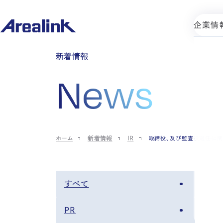
企業情
新着情報
News
ホーム
新着情報
IR
取締役、及び監査役選任に関
すべて
PR