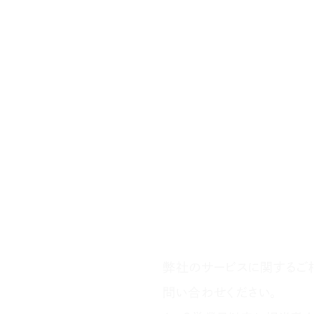
弊社のサービスに関するご
問い合わせください。