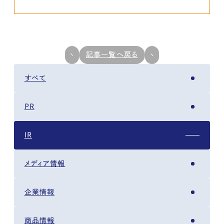
kur
土地活用
エリアリンクグループ ジャパントランクル
asul
サイト
ーム
カスタマーハラスメントポリ
プライバシーポリシー
シー
情報セキュリティ・DX方針及び戦略
サイトマップ
©2025 AREALINK.
記事一覧へ戻る
すべて
PR
IR
メディア情報
企業情報
商品情報