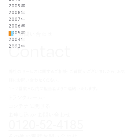
2009年
1月(3)
2月(6)
3月(4)
4月(7)
5月(3)
6月(5)
7月(7)
8月(5)
9月(7)
10月(1)
11月(1)
12月(1)
2008年
1月(1)
2月(4)
3月(6)
4月(3)
5月(4)
6月(5)
7月(9)
8月(4)
9月(1)
10月(2)
11月(1)
11月(6)
2007年
1月(2)
2月(5)
3月(3)
4月(3)
5月(4)
6月(6)
7月(3)
8月(1)
8月(2)
10月(2)
10月(9)
11月(4)
2006年
1月(1)
2月(5)
3月(2)
4月(4)
5月(3)
6月(1)
7月(3)
7月(4)
9月(1)
9月(3)
10月(2)
12月(2)
2005年
2月(7)
3月(3)
4月(7)
5月(5)
5月(2)
5月(2)
8月(2)
8月(1)
9月(2)
11月(2)
12月(1)
お問い合わせ
2004年
1月(1)
2月(5)
3月(3)
4月(1)
4月(1)
4月(1)
7月(3)
7月(5)
8月(4)
10月(1)
11月(1)
10月(2)
Contact
2003年
1月(3)
2月(6)
3月(1)
3月(1)
3月(3)
5月(2)
6月(2)
7月(3)
9月(2)
10月(2)
8月(4)
12月(4)
1月(3)
2月(4)
2月(4)
2月(4)
4月(2)
5月(3)
6月(2)
8月(2)
8月(3)
7月(1)
11月(2)
10月(2)
1月(1)
1月(1)
1月(1)
3月(4)
4月(3)
5月(2)
7月(1)
7月(1)
5月(3)
10月(1)
8月(3)
2月(4)
3月(3)
4月(4)
5月(5)
6月(1)
4月(1)
8月(4)
弊社のサービスに関するご相談・ご質問がございましたら、お気
1月(2)
2月(4)
3月(4)
3月(1)
5月(5)
3月(2)
7月(1)
2月(5)
2月(6)
4月(1)
2月(4)
5月(1)
軽にお問い合わせください。
1月(2)
3月(5)
1月(1)
4月(2)
1～2営業日以内に担当者よりご連絡いたします。
2月(3)
3月(1)
トランクルーム・
1月(2)
2月(5)
コンテナに関する
1月(1)
お申し込み・お問い合わせ
0120-52-4185
その他の電話お問い合わせ