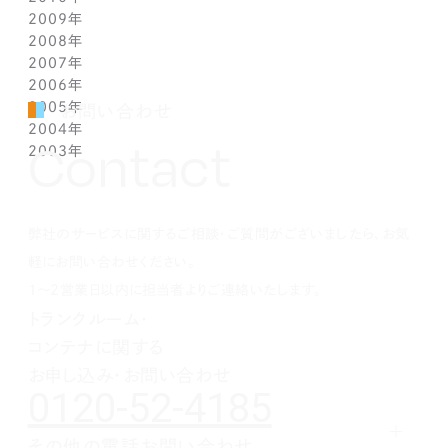
2009年
1月(3)
2月(6)
3月(4)
4月(7)
5月(3)
6月(5)
7月(7)
8月(5)
9月(7)
10月(1)
11月(1)
12月(1)
2008年
1月(1)
2月(4)
3月(6)
4月(3)
5月(4)
6月(5)
7月(9)
8月(4)
9月(1)
10月(2)
11月(1)
11月(6)
2007年
1月(2)
2月(5)
3月(3)
4月(3)
5月(4)
6月(6)
7月(3)
8月(1)
8月(2)
10月(2)
10月(9)
11月(4)
2006年
1月(1)
2月(5)
3月(2)
4月(4)
5月(3)
6月(1)
7月(3)
7月(4)
9月(1)
9月(3)
10月(2)
12月(2)
2005年
2月(7)
3月(3)
4月(7)
5月(5)
5月(2)
5月(2)
8月(2)
8月(1)
9月(2)
11月(2)
12月(1)
お問い合わせ
2004年
1月(1)
2月(5)
3月(3)
4月(1)
4月(1)
4月(1)
7月(3)
7月(5)
8月(4)
10月(1)
11月(1)
10月(2)
Contact
2003年
1月(3)
2月(6)
3月(1)
3月(1)
3月(3)
5月(2)
6月(2)
7月(3)
9月(2)
10月(2)
8月(4)
12月(4)
1月(3)
2月(4)
2月(4)
2月(4)
4月(2)
5月(3)
6月(2)
8月(2)
8月(3)
7月(1)
11月(2)
10月(2)
1月(1)
1月(1)
1月(1)
3月(4)
4月(3)
5月(2)
7月(1)
7月(1)
5月(3)
10月(1)
8月(3)
2月(4)
3月(3)
4月(4)
5月(5)
6月(1)
4月(1)
8月(4)
弊社のサービスに関するご相談・ご質問がございましたら、お気
1月(2)
2月(4)
3月(4)
3月(1)
5月(5)
3月(2)
7月(1)
2月(5)
2月(6)
4月(1)
2月(4)
5月(1)
軽にお問い合わせください。
1月(2)
3月(5)
1月(1)
4月(2)
1～2営業日以内に担当者よりご連絡いたします。
2月(3)
3月(1)
トランクルーム・
1月(2)
2月(5)
コンテナに関する
1月(1)
お申し込み・お問い合わせ
0120-52-4185
その他の電話お問い合わせ