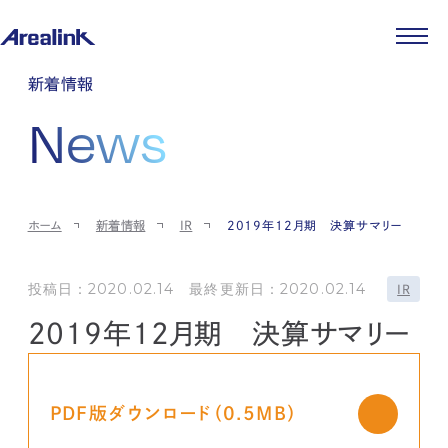
企業情報
新着情報
代表メッセージ
事業紹介
News
企業理念
ストレージ事業
IR情報
会社概要
土地権利整備事業
パートナー制度
IRカレンダー
ニュース
役員紹介
オフィス事業
ストレージライフ
中期経営計画
PR
時代を読む
沿革
アセット事業
事業等のリスク
IR
投稿一覧
採用情報
ホーム
新着情報
IR
2019年12月期 決算サマリー
コーポレートガバナンス
IRポリシー
メディア情報
人材育成・評価制度
サステナビリティ
JA
EN
業績・財務
企業情報
働く環境
ストレージ室数実績
投稿日：2020.02.14 最終更新日：2020.02.14
商品情報
IR
先輩社員インタビュー
IRライブラリ
中途採用
2019年12月期 決算サマリー
株式・株主情報
採用エントリー
個人投資家の皆様へ
よくある質問・用語集
IRメール登録
PDF版ダウンロード（0.5MB）
お問い合わせ
免責事項