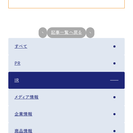
kur
土地活用
エリアリンクグループ ジャパントランクル
asul
サイト
ーム
カスタマーハラスメントポリ
プライバシーポリシー
シー
情報セキュリティ・DX方針及び戦略
サイトマップ
©2025 AREALINK.
記事一覧へ戻る
すべて
PR
IR
メディア情報
企業情報
商品情報