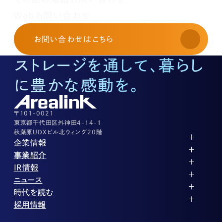
レンタルオフィスに関する
Webお問い合わせ
お申し込み・お問い合わせ
03-3526-8568
お問い合わせ
はこちら
土地活用に関するお問い合わせ
03-3526-8574
ストレージを通して、暮らし
底地に関するお問い合わせ
03-3526-8572
に豊かな感動を。
株式に関するお問い合わせ
03-3526-8556
その他上記に当てはまらない案件等
03-3526-8556
〒101-0021
東京都千代田区外神田4-14-1
秋葉原UDXビル北ウィング20階
企業情報
代表メッセージ
事業紹介
企業理念
ストレージ事業
IR情報
会社概要
土地権利整備事業
パートナー制度
IRカレンダー
ニュース
役員紹介
オフィス事業
ストレージライフ
中期経営計画
PR
時代を読む
沿革
アセット事業
事業等のリスク
IR
投稿一覧
採用情報
コーポレートガバナンス
IRポリシー
メディア情報
人材育成・評価制度
サステナビリティ