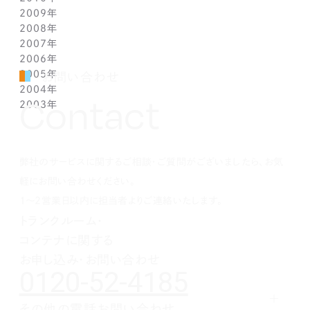
2009年
1月(3)
2月(6)
3月(4)
4月(7)
5月(3)
6月(5)
7月(7)
8月(5)
9月(7)
10月(1)
11月(1)
12月(1)
2008年
1月(1)
2月(4)
3月(6)
4月(3)
5月(4)
6月(5)
7月(9)
8月(4)
9月(1)
10月(2)
11月(1)
11月(6)
2007年
1月(2)
2月(5)
3月(3)
4月(3)
5月(4)
6月(6)
7月(3)
8月(1)
8月(2)
10月(2)
10月(9)
11月(4)
2006年
1月(1)
2月(5)
3月(2)
4月(4)
5月(3)
6月(1)
7月(3)
7月(4)
9月(1)
9月(3)
10月(2)
12月(2)
2005年
2月(7)
3月(3)
4月(7)
5月(5)
5月(2)
5月(2)
8月(2)
8月(1)
9月(2)
11月(2)
12月(1)
お問い合わせ
2004年
1月(1)
2月(5)
3月(3)
4月(1)
4月(1)
4月(1)
7月(3)
7月(5)
8月(4)
10月(1)
11月(1)
10月(2)
Contact
2003年
1月(3)
2月(6)
3月(1)
3月(1)
3月(3)
5月(2)
6月(2)
7月(3)
9月(2)
10月(2)
8月(4)
12月(4)
1月(3)
2月(4)
2月(4)
2月(4)
4月(2)
5月(3)
6月(2)
8月(2)
8月(3)
7月(1)
11月(2)
10月(2)
1月(1)
1月(1)
1月(1)
3月(4)
4月(3)
5月(2)
7月(1)
7月(1)
5月(3)
10月(1)
8月(3)
2月(4)
3月(3)
4月(4)
5月(5)
6月(1)
4月(1)
8月(4)
弊社のサービスに関するご相談・ご質問がございましたら、お気
1月(2)
2月(4)
3月(4)
3月(1)
5月(5)
3月(2)
7月(1)
2月(5)
2月(6)
4月(1)
2月(4)
5月(1)
軽にお問い合わせください。
1月(2)
3月(5)
1月(1)
4月(2)
1～2営業日以内に担当者よりご連絡いたします。
2月(3)
3月(1)
トランクルーム・
1月(2)
2月(5)
コンテナに関する
1月(1)
お申し込み・お問い合わせ
0120-52-4185
その他の電話お問い合わせ