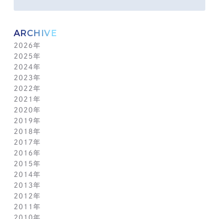
ARCHIVE
2026年
2025年
8月(3)
2024年
7月(14)
12月(6)
2023年
6月(5)
11月(5)
12月(7)
2022年
5月(6)
10月(8)
11月(5)
12月(3)
2021年
4月(12)
9月(12)
10月(12)
11月(13)
12月(2)
2020年
3月(13)
8月(8)
9月(4)
10月(11)
11月(4)
12月(4)
2019年
2月(9)
7月(10)
8月(5)
9月(3)
10月(4)
11月(2)
12月(2)
2018年
1月(4)
6月(6)
7月(11)
8月(5)
9月(1)
10月(6)
11月(3)
12月(2)
2017年
5月(7)
6月(7)
7月(8)
8月(3)
9月(3)
10月(5)
11月(3)
12月(2)
2016年
4月(11)
5月(5)
6月(2)
7月(6)
8月(2)
9月(3)
10月(4)
11月(7)
12月(2)
2015年
3月(9)
4月(11)
5月(12)
6月(2)
7月(7)
8月(3)
9月(1)
10月(8)
11月(5)
12月(2)
2014年
2月(10)
3月(6)
4月(5)
5月(4)
6月(1)
7月(5)
8月(4)
9月(7)
10月(5)
11月(3)
12月(3)
2013年
1月(5)
2月(13)
3月(8)
4月(6)
5月(5)
6月(1)
7月(5)
8月(8)
9月(5)
10月(7)
11月(6)
12月(2)
2012年
1月(2)
2月(9)
3月(8)
4月(6)
5月(3)
6月(1)
7月(7)
8月(6)
9月(2)
10月(7)
11月(7)
12月(6)
2011年
1月(3)
2月(8)
3月(9)
4月(6)
5月(4)
6月(7)
7月(7)
8月(3)
9月(3)
10月(7)
11月(6)
12月(1)
2010年
1月(2)
2月(7)
3月(3)
4月(5)
5月(9)
6月(1)
7月(6)
8月(8)
9月(6)
10月(5)
11月(1)
12月(1)