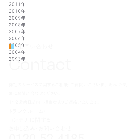
2011年
1月(3)
2月(8)
3月(9)
4月(6)
5月(4)
6月(7)
7月(7)
8月(3)
9月(3)
10月(7)
11月(6)
12月(1)
2010年
1月(2)
2月(7)
3月(3)
4月(5)
5月(9)
6月(1)
7月(6)
8月(8)
9月(6)
10月(5)
11月(1)
12月(1)
2009年
1月(3)
2月(6)
3月(4)
4月(7)
5月(3)
6月(5)
7月(7)
8月(5)
9月(7)
10月(1)
11月(1)
12月(1)
2008年
1月(1)
2月(4)
3月(6)
4月(3)
5月(4)
6月(5)
7月(9)
8月(4)
9月(1)
10月(2)
11月(1)
11月(6)
2007年
1月(2)
2月(5)
3月(3)
4月(3)
5月(4)
6月(6)
7月(3)
8月(1)
8月(2)
10月(2)
10月(9)
11月(4)
2006年
1月(1)
2月(5)
3月(2)
4月(4)
5月(3)
6月(1)
7月(3)
7月(4)
9月(1)
9月(3)
10月(2)
12月(2)
2005年
2月(7)
3月(3)
4月(7)
5月(5)
5月(2)
5月(2)
8月(2)
8月(1)
9月(2)
11月(2)
12月(1)
お問い合わせ
2004年
1月(1)
2月(5)
3月(3)
4月(1)
4月(1)
4月(1)
7月(3)
7月(5)
8月(4)
10月(1)
11月(1)
10月(2)
Contact
2003年
1月(3)
2月(6)
3月(1)
3月(1)
3月(3)
5月(2)
6月(2)
7月(3)
9月(2)
10月(2)
8月(4)
12月(4)
1月(3)
2月(4)
2月(4)
2月(4)
4月(2)
5月(3)
6月(2)
8月(2)
8月(3)
7月(1)
11月(2)
10月(2)
1月(1)
1月(1)
1月(1)
3月(4)
4月(3)
5月(2)
7月(1)
7月(1)
5月(3)
10月(1)
8月(3)
2月(4)
3月(3)
4月(4)
5月(5)
6月(1)
4月(1)
8月(4)
弊社のサービスに関するご相談・ご質問がございましたら、お気
1月(2)
2月(4)
3月(4)
3月(1)
5月(5)
3月(2)
7月(1)
2月(5)
2月(6)
4月(1)
2月(4)
5月(1)
軽にお問い合わせください。
1月(2)
3月(5)
1月(1)
4月(2)
1～2営業日以内に担当者よりご連絡いたします。
2月(3)
3月(1)
トランクルーム・
1月(2)
2月(5)
コンテナに関する
1月(1)
お申し込み・お問い合わせ
0120-52-4185