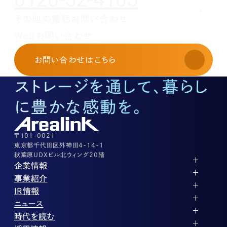
その他の電話お問い合わせ
レンタルオフィスに関する
Webお問い合わせ
お申し込み・お問い合わせ
03-3526-8568
お問い合わせ
はこちら
土地活用に関するお問い合わせ
03-3526-8574
ストレージを通して、暮らし
底地に関するお問い合わせ
03-3526-8572
に豊かな感動を。
株式に関するお問い合わせ
03-3526-8556
その他上記に当てはまらない案件等
03-3526-8556
〒101-0021
東京都千代田区外神田4-14-1
秋葉原UDXビル北ウィング20階
企業情報
代表メッセージ
事業紹介
企業理念
ストレージ事業
IR情報
会社概要
土地権利整備事業
パートナー制度
IRカレンダー
ニュース
役員紹介
オフィス事業
ストレージライフ
中期経営計画
PR
時代を読む
沿革
アセット事業
事業等のリスク