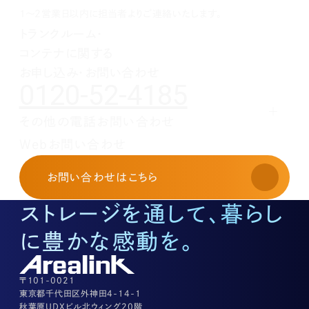
1月(2)
3月(5)
1月(1)
4月(2)
1～2営業日以内に担当者よりご連絡いたします。
2月(3)
3月(1)
トランクルーム・
1月(2)
2月(5)
コンテナに関する
1月(1)
お申し込み・お問い合わせ
0120-52-4185
その他の電話お問い合わせ
レンタルオフィスに関する
Webお問い合わせ
お申し込み・お問い合わせ
03-3526-8568
お問い合わせ
はこちら
土地活用に関するお問い合わせ
03-3526-8574
ストレージを通して、暮らし
底地に関するお問い合わせ
03-3526-8572
に豊かな感動を。
株式に関するお問い合わせ
03-3526-8556
その他上記に当てはまらない案件等
03-3526-8556
〒101-0021
東京都千代田区外神田4-14-1
秋葉原UDXビル北ウィング20階