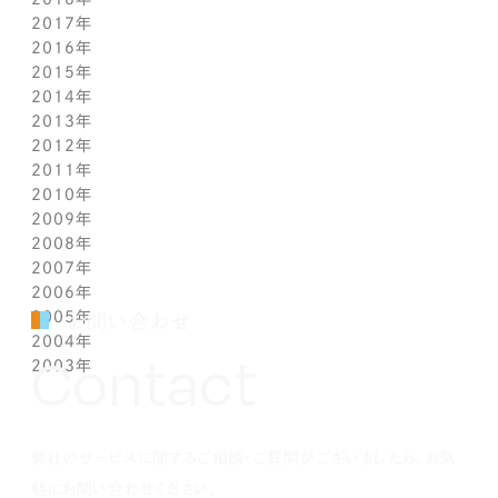
2017年
5月(7)
6月(7)
7月(8)
8月(3)
9月(3)
10月(5)
11月(3)
12月(2)
2016年
4月(11)
5月(5)
6月(2)
7月(6)
8月(2)
9月(3)
10月(4)
11月(7)
12月(2)
2015年
3月(9)
4月(11)
5月(12)
6月(2)
7月(7)
8月(3)
9月(1)
10月(8)
11月(5)
12月(2)
2014年
2月(10)
3月(6)
4月(5)
5月(4)
6月(1)
7月(5)
8月(4)
9月(7)
10月(5)
11月(3)
12月(3)
2013年
1月(5)
2月(13)
3月(8)
4月(6)
5月(5)
6月(1)
7月(5)
8月(8)
9月(5)
10月(7)
11月(6)
12月(2)
2012年
1月(2)
2月(9)
3月(8)
4月(6)
5月(3)
6月(1)
7月(7)
8月(6)
9月(2)
10月(7)
11月(7)
12月(6)
2011年
1月(3)
2月(8)
3月(9)
4月(6)
5月(4)
6月(7)
7月(7)
8月(3)
9月(3)
10月(7)
11月(6)
12月(1)
2010年
1月(2)
2月(7)
3月(3)
4月(5)
5月(9)
6月(1)
7月(6)
8月(8)
9月(6)
10月(5)
11月(1)
12月(1)
2009年
1月(3)
2月(6)
3月(4)
4月(7)
5月(3)
6月(5)
7月(7)
8月(5)
9月(7)
10月(1)
11月(1)
12月(1)
2008年
1月(1)
2月(4)
3月(6)
4月(3)
5月(4)
6月(5)
7月(9)
8月(4)
9月(1)
10月(2)
11月(1)
11月(6)
2007年
1月(2)
2月(5)
3月(3)
4月(3)
5月(4)
6月(6)
7月(3)
8月(1)
8月(2)
10月(2)
10月(9)
11月(4)
2006年
1月(1)
2月(5)
3月(2)
4月(4)
5月(3)
6月(1)
7月(3)
7月(4)
9月(1)
9月(3)
10月(2)
12月(2)
2005年
2月(7)
3月(3)
4月(7)
5月(5)
5月(2)
5月(2)
8月(2)
8月(1)
9月(2)
11月(2)
12月(1)
お問い合わせ
2004年
1月(1)
2月(5)
3月(3)
4月(1)
4月(1)
4月(1)
7月(3)
7月(5)
8月(4)
10月(1)
11月(1)
10月(2)
Contact
2003年
1月(3)
2月(6)
3月(1)
3月(1)
3月(3)
5月(2)
6月(2)
7月(3)
9月(2)
10月(2)
8月(4)
12月(4)
1月(3)
2月(4)
2月(4)
2月(4)
4月(2)
5月(3)
6月(2)
8月(2)
8月(3)
7月(1)
11月(2)
10月(2)
1月(1)
1月(1)
1月(1)
3月(4)
4月(3)
5月(2)
7月(1)
7月(1)
5月(3)
10月(1)
8月(3)
2月(4)
3月(3)
4月(4)
5月(5)
6月(1)
4月(1)
8月(4)
弊社のサービスに関するご相談・ご質問がございましたら、お気
1月(2)
2月(4)
3月(4)
3月(1)
5月(5)
3月(2)
7月(1)
2月(5)
2月(6)
4月(1)
2月(4)
5月(1)
軽にお問い合わせください。