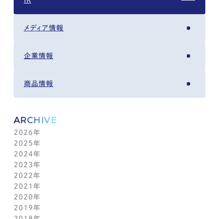
IR
メディア情報
企業情報
商品情報
ARCHIVE
2026年
2025年
8月(4)
2024年
7月(14)
12月(6)
2023年
6月(5)
11月(5)
12月(7)
2022年
5月(6)
10月(8)
11月(5)
12月(3)
2021年
4月(12)
9月(12)
10月(12)
11月(13)
12月(2)
2020年
3月(13)
8月(8)
9月(4)
10月(11)
11月(4)
12月(4)
2019年
2月(9)
7月(10)
8月(5)
9月(3)
10月(4)
11月(2)
12月(2)
2018年
1月(4)
6月(6)
7月(11)
8月(5)
9月(1)
10月(6)
11月(3)
12月(2)