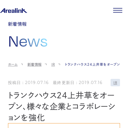
企業情報
新着情報
代表メッセージ
事業紹介
News
企業理念
ストレージ事業
IR情報
会社概要
土地権利整備事業
パートナー制度
IRカレンダー
ニュース
役員紹介
オフィス事業
ストレージライフ
中期経営計画
PR
時代を読む
沿革
アセット事業
事業等のリスク
IR
投稿一覧
採用情報
ホーム
新着情報
IR
トランクハウス24上井草をオープン、様
コーポレートガバナンス
IRポリシー
メディア情報
人材育成・評価制度
サステナビリティ
JA
EN
業績・財務
企業情報
働く環境
ストレージ室数実績
投稿日：2019.07.16 最終更新日：2019.07.16
商品情報
IR
先輩社員インタビュー
IRライブラリ
中途採用
トランクハウス24上井草をオー
株式・株主情報
採用エントリー
個人投資家の皆様へ
プン、様々な企業とコラボレーシ
よくある質問・用語集
ョンを強化
IRメール登録
お問い合わせ
免責事項