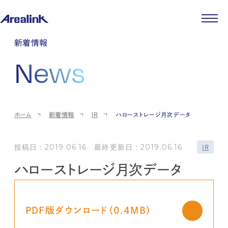
企業情報
新着情報
代表メッセージ
事業紹介
News
企業理念
ストレージ事業
IR情報
会社概要
土地権利整備事業
パートナー制度
IRカレンダー
ニュース
役員紹介
オフィス事業
ストレージライフ
中期経営計画
PR
時代を読む
沿革
アセット事業
事業等のリスク
IR
投稿一覧
採用情報
ホーム
新着情報
IR
ハローストレージ月次データ
コーポレートガバナンス
IRポリシー
メディア情報
人材育成・評価制度
サステナビリティ
JA
EN
業績・財務
企業情報
働く環境
ストレージ室数実績
投稿日：2019.06.16 最終更新日：2019.06.16
商品情報
IR
先輩社員インタビュー
IRライブラリ
中途採用
ハローストレージ月次データ
株式・株主情報
採用エントリー
個人投資家の皆様へ
よくある質問・用語集
IRメール登録
PDF版ダウンロード（0.4MB）
お問い合わせ
免責事項