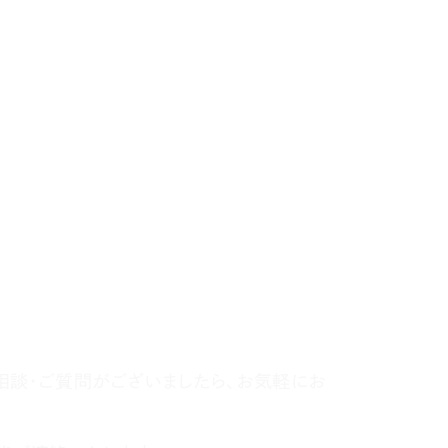
相談・ご質問がございましたら、お気軽にお