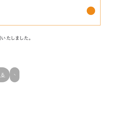
いたしました。
戻る