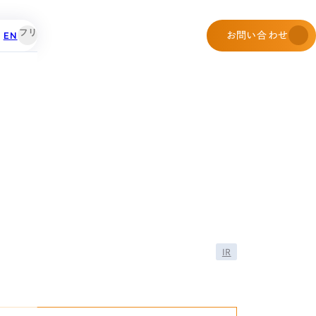
EN
お問い合わせ
IR