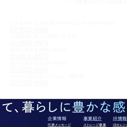
1～2営業日以内に担当者よ
レンタルオフィスに関する
お申し込み・お問い合わせ
03-3526-8568
土地活用に関するお問い合わせ
03-3526-8574
底地に関するお問い合わせ
03-3526-8572
株式に関するお問い合わせ
03-3526-8556
その他上記に当てはまらない案件等
03-3526-8556
して、暮らしに豊かな感
企業情報
事業紹介
IR情報
代表メッセージ
ストレージ事業
IRカレン