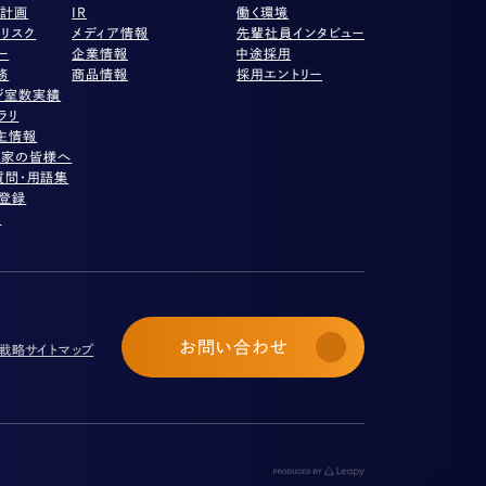
営計画
IR
働く環境
リスク
メディア情報
先輩社員インタビュー
ー
企業情報
中途採用
務
商品情報
採用エントリー
ジ室数実績
ラリ
主情報
資家の皆様へ
質問・用語集
ル登録
項
お問い合わせ
び戦略
サイトマップ