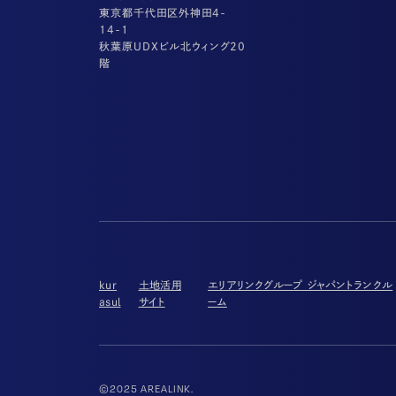
東京都千代田区外神田4-
14-1
秋葉原UDXビル北ウィング20
階
kur
土地活用
エリアリンクグループ ジャパントランクル
asul
サイト
ーム
©2025 AREALINK.