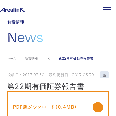
企業情報
新着情報
代表メッセージ
事業紹介
News
企業理念
ストレージ事業
IR情報
会社概要
土地権利整備事業
パートナー制度
IRカレンダー
ニュース
役員紹介
オフィス事業
ストレージライフ
中期経営計画
PR
時代を読む
沿革
アセット事業
事業等のリスク
IR
投稿一覧
採用情報
ホーム
新着情報
IR
第22期有価証券報告書
コーポレートガバナンス
IRポリシー
メディア情報
人材育成・評価制度
サステナビリティ
JA
EN
業績・財務
企業情報
働く環境
ストレージ室数実績
投稿日：2017.03.30 最終更新日：2017.03.30
商品情報
IR
先輩社員インタビュー
IRライブラリ
中途採用
第22期有価証券報告書
株式・株主情報
採用エントリー
個人投資家の皆様へ
よくある質問・用語集
IRメール登録
PDF版ダウンロード（0.4MB）
お問い合わせ
免責事項