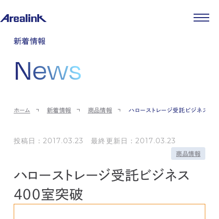
企業情報
新着情報
代表メッセージ
事業紹介
News
企業理念
ストレージ事業
IR情報
会社概要
土地権利整備事業
パートナー制度
IRカレンダー
ニュース
役員紹介
オフィス事業
ストレージライフ
中期経営計画
PR
時代を読む
沿革
アセット事業
事業等のリスク
IR
投稿一覧
採用情報
ホーム
新着情報
商品情報
ハローストレージ受託ビジネス40
コーポレートガバナンス
IRポリシー
メディア情報
人材育成・評価制度
サステナビリティ
JA
EN
業績・財務
企業情報
働く環境
ストレージ室数実績
投稿日：2017.03.23 最終更新日：2017.03.23
商品情報
先輩社員インタビュー
IRライブラリ
商品情報
中途採用
株式・株主情報
採用エントリー
ハローストレージ受託ビジネス
個人投資家の皆様へ
よくある質問・用語集
400室突破
IRメール登録
お問い合わせ
免責事項