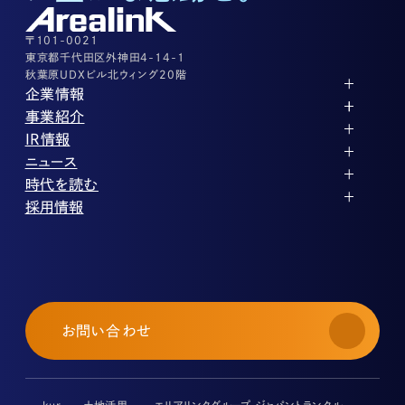
03-3526-8556
その他上記に当てはまらない案件等
03-3526-8556
〒101-0021
東京都千代田区外神田4-14-1
秋葉原UDXビル北ウィング20階
企業情報
代表メッセージ
事業紹介
企業理念
ストレージ事業
IR情報
会社概要
土地権利整備事業
パートナー制度
IRカレンダー
ニュース
役員紹介
オフィス事業
ストレージライフ
中期経営計画
PR
時代を読む
沿革
アセット事業
事業等のリスク
IR
投稿一覧
採用情報
コーポレートガバナンス
IRポリシー
メディア情報
人材育成・評価制度
サステナビリティ
業績・財務
企業情報
働く環境
ストレージ室数実績
商品情報
先輩社員インタビュー
IRライブラリ
中途採用
株式・株主情報
採用エントリー
個人投資家の皆様へ
お問い合わせ
よくある質問・用語集
IRメール登録
免責事項