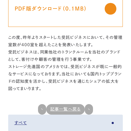
kur
土地活用
エリアリンクグループ ジャパントランクル
asul
サイト
ーム
PDF版ダウンロード（0.1MB）
カスタマーハラスメントポリ
プライバシーポリシー
シー
情報セキュリティ・DX方針及び戦略
サイトマップ
©2025 AREALINK.
この度、昨年よりスタートした受託ビジネスにおいて、その管理
室数が400室を超えたことを発表いたします。
受託ビジネスは、同業他社のトランクルームを当社のブランド
として、客付けや顧客の管理を行う事業です。
ストレージ先進国のアメリカでは、受託ビジネスが既に一般的
なサービスになっております。当社においても国内トップブラン
ドの認知度を活かし、受託ビジネスを通じたシェアの拡大を
図ってまいります。
記事一覧へ戻る
すべて