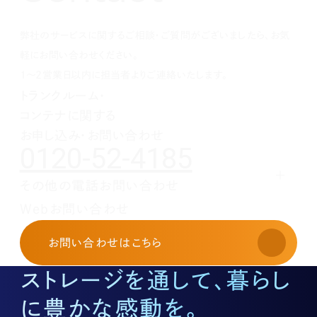
1月(1)
1月(1)
1月(1)
3月(4)
4月(3)
5月(2)
7月(1)
7月(1)
5月(3)
10月(1)
8月(3)
2月(4)
3月(3)
4月(4)
5月(5)
6月(1)
4月(1)
8月(4)
弊社のサービスに関するご相談・ご質問がございましたら、お気
1月(2)
2月(4)
3月(4)
3月(1)
5月(5)
3月(2)
7月(1)
2月(5)
2月(6)
4月(1)
2月(4)
5月(1)
軽にお問い合わせください。
1月(2)
3月(5)
1月(1)
4月(2)
1～2営業日以内に担当者よりご連絡いたします。
2月(3)
3月(1)
トランクルーム・
1月(2)
2月(5)
コンテナに関する
1月(1)
お申し込み・お問い合わせ
0120-52-4185
その他の電話お問い合わせ
レンタルオフィスに関する
Webお問い合わせ
お申し込み・お問い合わせ
03-3526-8568
お問い合わせ
はこちら
土地活用に関するお問い合わせ
03-3526-8574
ストレージを通して、暮らし
底地に関するお問い合わせ
03-3526-8572
に豊かな感動を。
株式に関するお問い合わせ