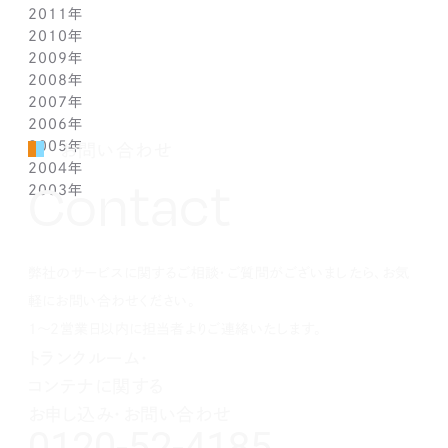
2011年
1月(3)
2月(8)
3月(9)
4月(6)
5月(4)
6月(7)
7月(7)
8月(3)
9月(3)
10月(7)
11月(6)
12月(1)
2010年
1月(2)
2月(7)
3月(3)
4月(5)
5月(9)
6月(1)
7月(6)
8月(8)
9月(6)
10月(5)
11月(1)
12月(1)
2009年
1月(3)
2月(6)
3月(4)
4月(7)
5月(3)
6月(5)
7月(7)
8月(5)
9月(7)
10月(1)
11月(1)
12月(1)
2008年
1月(1)
2月(4)
3月(6)
4月(3)
5月(4)
6月(5)
7月(9)
8月(4)
9月(1)
10月(2)
11月(1)
11月(6)
2007年
1月(2)
2月(5)
3月(3)
4月(3)
5月(4)
6月(6)
7月(3)
8月(1)
8月(2)
10月(2)
10月(9)
11月(4)
2006年
1月(1)
2月(5)
3月(2)
4月(4)
5月(3)
6月(1)
7月(3)
7月(4)
9月(1)
9月(3)
10月(2)
12月(2)
2005年
2月(7)
3月(3)
4月(7)
5月(5)
5月(2)
5月(2)
8月(2)
8月(1)
9月(2)
11月(2)
12月(1)
お問い合わせ
2004年
1月(1)
2月(5)
3月(3)
4月(1)
4月(1)
4月(1)
7月(3)
7月(5)
8月(4)
10月(1)
11月(1)
10月(2)
Contact
2003年
1月(3)
2月(6)
3月(1)
3月(1)
3月(3)
5月(2)
6月(2)
7月(3)
9月(2)
10月(2)
8月(4)
12月(4)
1月(3)
2月(4)
2月(4)
2月(4)
4月(2)
5月(3)
6月(2)
8月(2)
8月(3)
7月(1)
11月(2)
10月(2)
1月(1)
1月(1)
1月(1)
3月(4)
4月(3)
5月(2)
7月(1)
7月(1)
5月(3)
10月(1)
8月(3)
2月(4)
3月(3)
4月(4)
5月(5)
6月(1)
4月(1)
8月(4)
弊社のサービスに関するご相談・ご質問がございましたら、お気
1月(2)
2月(4)
3月(4)
3月(1)
5月(5)
3月(2)
7月(1)
2月(5)
2月(6)
4月(1)
2月(4)
5月(1)
軽にお問い合わせください。
1月(2)
3月(5)
1月(1)
4月(2)
1～2営業日以内に担当者よりご連絡いたします。
2月(3)
3月(1)
トランクルーム・
1月(2)
2月(5)
コンテナに関する
1月(1)
お申し込み・お問い合わせ
0120-52-4185