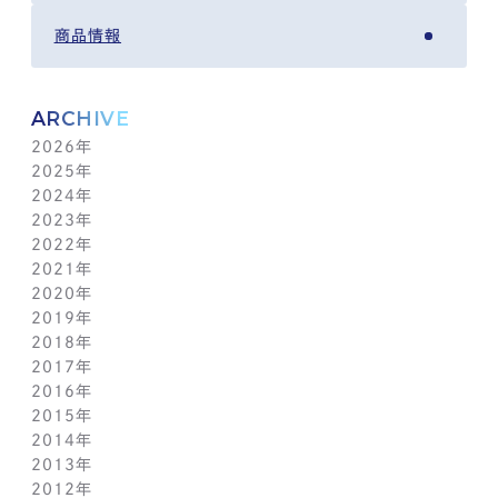
商品情報
ARCHIVE
2026年
2025年
8月(3)
2024年
7月(14)
12月(6)
2023年
6月(5)
11月(5)
12月(7)
2022年
5月(6)
10月(8)
11月(5)
12月(3)
2021年
4月(12)
9月(12)
10月(12)
11月(13)
12月(2)
2020年
3月(13)
8月(8)
9月(4)
10月(11)
11月(4)
12月(4)
2019年
2月(9)
7月(10)
8月(5)
9月(3)
10月(4)
11月(2)
12月(2)
2018年
1月(4)
6月(6)
7月(11)
8月(5)
9月(1)
10月(6)
11月(3)
12月(2)
2017年
5月(7)
6月(7)
7月(8)
8月(3)
9月(3)
10月(5)
11月(3)
12月(2)
2016年
4月(11)
5月(5)
6月(2)
7月(6)
8月(2)
9月(3)
10月(4)
11月(7)
12月(2)
2015年
3月(9)
4月(11)
5月(12)
6月(2)
7月(7)
8月(3)
9月(1)
10月(8)
11月(5)
12月(2)
2014年
2月(10)
3月(6)
4月(5)
5月(4)
6月(1)
7月(5)
8月(4)
9月(7)
10月(5)
11月(3)
12月(3)
2013年
1月(5)
2月(13)
3月(8)
4月(6)
5月(5)
6月(1)
7月(5)
8月(8)
9月(5)
10月(7)
11月(6)
12月(2)
2012年
1月(2)
2月(9)
3月(8)
4月(6)
5月(3)
6月(1)
7月(7)
8月(6)
9月(2)
10月(7)
11月(7)
12月(6)