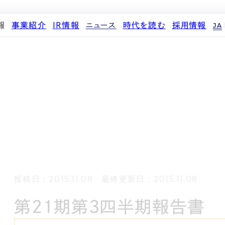
報
事業紹介
IR情報
ニュース
時代を読む
採用情報
JA
代表メッセージ
ストレージ事業
IRカレンダー
PR
投稿一覧
人材育成・評価制度
企業理念
中期経営計画
IR
働く環境
パートナー制度
会社概要
事業等のリスク
メディア情報
先輩社員インタビュー
ストレージライフ
役員紹介
IRポリシー
企業情報
中途採用
土地権利整備事業
沿革
業績・財務
商品情報
採用エントリー
オフィス事業
コーポレートガバナンス
ストレージ室数実績
アセット事業
サステナビリティ
IRライブラリ
株式・株主情報
個人投資家の皆様へ
投稿日：2015.11.08 最終更新日：2015.11.08
よくある質問・用語集
IRメール登録
第21期第3四半期報告書
免責事項