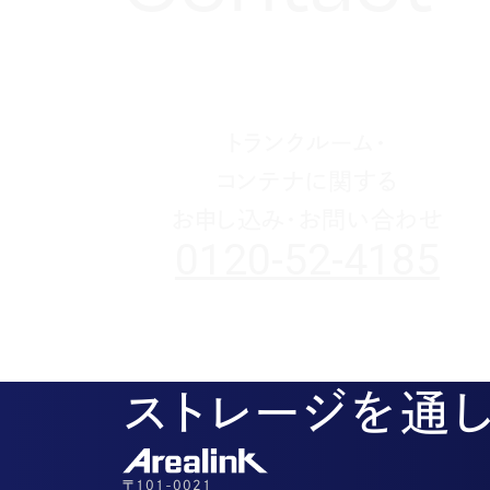
1月(3)
2月(4)
2月(4)
2月(4)
4月(2)
5月(3)
6月(2)
8月(2)
8月(3)
7月(1)
11月(2)
10月(2)
1月(1)
1月(1)
1月(1)
3月(4)
4月(3)
5月(2)
7月(1)
7月(1)
5月(3)
10月(1)
8月(3)
2月(4)
3月(3)
4月(4)
5月(5)
6月(1)
4月(1)
8月(4)
1月(2)
2月(4)
3月(4)
3月(1)
5月(5)
3月(2)
7月(1)
2月(5)
2月(6)
4月(1)
2月(4)
5月(1)
1月(2)
3月(5)
1月(1)
4月(2)
トランクルーム・
2月(3)
3月(1)
コンテナに関する
1月(2)
2月(5)
お申し込み・お問い合わせ
1月(1)
0120-52-4185
ストレージを通
〒101-0021