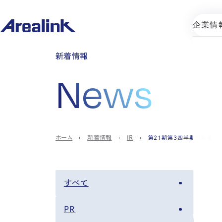
企業情
新着情報
News
ホーム
新着情報
IR
第21期第3四半期報告書
すべて
PR