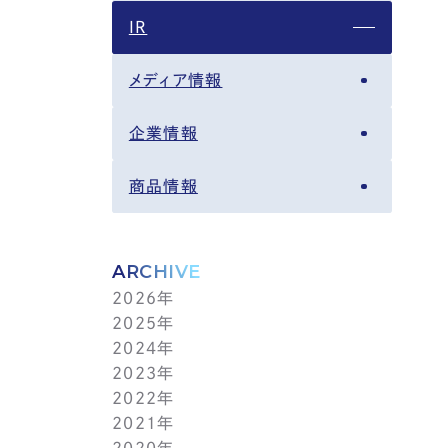
IR
メディア情報
企業情報
商品情報
ARCHIVE
2026年
2025年
8月(3)
2024年
7月(14)
12月(6)
2023年
6月(5)
11月(5)
12月(7)
2022年
5月(6)
10月(8)
11月(5)
12月(3)
2021年
4月(12)
9月(12)
10月(12)
11月(13)
12月(2)
2020年
3月(13)
8月(8)
9月(4)
10月(11)
11月(4)
12月(4)