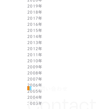
2019年
2月(9)
7月(10)
8月(5)
9月(3)
10月(4)
11月(2)
12月(2)
2018年
1月(4)
6月(6)
7月(11)
8月(5)
9月(1)
10月(6)
11月(3)
12月(2)
2017年
5月(7)
6月(7)
7月(8)
8月(3)
9月(3)
10月(5)
11月(3)
12月(2)
2016年
4月(11)
5月(5)
6月(2)
7月(6)
8月(2)
9月(3)
10月(4)
11月(7)
12月(2)
2015年
3月(9)
4月(11)
5月(12)
6月(2)
7月(7)
8月(3)
9月(1)
10月(8)
11月(5)
12月(2)
2014年
2月(10)
3月(6)
4月(5)
5月(4)
6月(1)
7月(5)
8月(4)
9月(7)
10月(5)
11月(3)
12月(3)
2013年
1月(5)
2月(13)
3月(8)
4月(6)
5月(5)
6月(1)
7月(5)
8月(8)
9月(5)
10月(7)
11月(6)
12月(2)
2012年
1月(2)
2月(9)
3月(8)
4月(6)
5月(3)
6月(1)
7月(7)
8月(6)
9月(2)
10月(7)
11月(7)
12月(6)
2011年
1月(3)
2月(8)
3月(9)
4月(6)
5月(4)
6月(7)
7月(7)
8月(3)
9月(3)
10月(7)
11月(6)
12月(1)
2010年
1月(2)
2月(7)
3月(3)
4月(5)
5月(9)
6月(1)
7月(6)
8月(8)
9月(6)
10月(5)
11月(1)
12月(1)
2009年
1月(3)
2月(6)
3月(4)
4月(7)
5月(3)
6月(5)
7月(7)
8月(5)
9月(7)
10月(1)
11月(1)
12月(1)
2008年
1月(1)
2月(4)
3月(6)
4月(3)
5月(4)
6月(5)
7月(9)
8月(4)
9月(1)
10月(2)
11月(1)
11月(6)
2007年
1月(2)
2月(5)
3月(3)
4月(3)
5月(4)
6月(6)
7月(3)
8月(1)
8月(2)
10月(2)
10月(9)
11月(4)
2006年
1月(1)
2月(5)
3月(2)
4月(4)
5月(3)
6月(1)
7月(3)
7月(4)
9月(1)
9月(3)
10月(2)
12月(2)
お問い合わせ
2005年
2月(7)
3月(3)
4月(7)
5月(5)
5月(2)
5月(2)
8月(2)
8月(1)
9月(2)
11月(2)
12月(1)
Contact
2004年
1月(1)
2月(5)
3月(3)
4月(1)
4月(1)
4月(1)
7月(3)
7月(5)
8月(4)
10月(1)
11月(1)
10月(2)
2003年
1月(3)
2月(6)
3月(1)
3月(1)
3月(3)
5月(2)
6月(2)
7月(3)
9月(2)
10月(2)
8月(4)
12月(4)