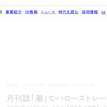
報
事業紹介
IR情報
ニュース
時代を読む
採用情報
JA
代表メッセージ
ストレージ事業
IRカレンダー
PR
投稿一覧
人材育成・評価制度
企業理念
中期経営計画
IR
働く環境
パートナー制度
会社概要
事業等のリスク
メディア情報
先輩社員インタビュー
ストレージライフ
役員紹介
IRポリシー
企業情報
中途採用
土地権利整備事業
沿革
業績・財務
商品情報
採用エントリー
オフィス事業
コーポレートガバナンス
ストレージ室数実績
アセット事業
サステナビリティ
IRライブラリ
ーストレージが紹介されました。
株式・株主情報
個人投資家の皆様へ
投稿日：2015.11.08 最終更新日：2015.11.08
よくある質問・用語集
IRメール登録
月刊誌「潮」でハローストレ
免責事項