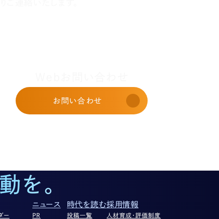
りご連絡いたします。
Webお問い合わせ
お問い合わせ
動を。
ニュース
時代を読む
採用情報
ダー
PR
投稿一覧
人材育成・評価制度