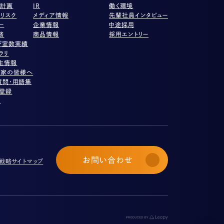
営計画
IR
働く環境
リスク
メディア情報
先輩社員インタビュー
ー
企業情報
中途採用
務
商品情報
採用エントリー
ジ室数実績
ラリ
主情報
資家の皆様へ
質問・用語集
ル登録
項
お問い合わせ
び戦略
サイトマップ