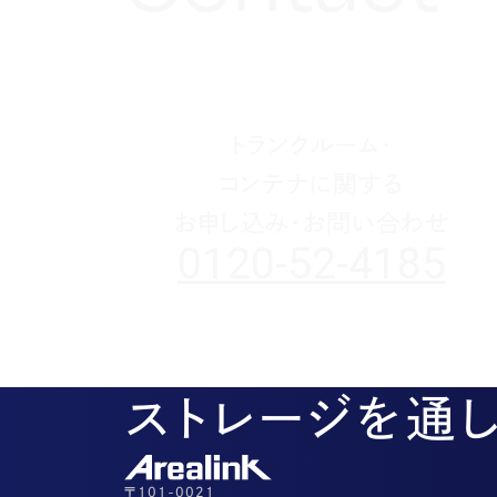
1月(3)
2月(4)
2月(4)
2月(4)
4月(2)
5月(3)
6月(2)
8月(2)
8月(3)
7月(1)
11月(2)
10月(2)
1月(1)
1月(1)
1月(1)
3月(4)
4月(3)
5月(2)
7月(1)
7月(1)
5月(3)
10月(1)
8月(3)
2月(4)
3月(3)
4月(4)
5月(5)
6月(1)
4月(1)
8月(4)
1月(2)
2月(4)
3月(4)
3月(1)
5月(5)
3月(2)
7月(1)
2月(5)
2月(6)
4月(1)
2月(4)
5月(1)
1月(2)
3月(5)
1月(1)
4月(2)
トランクルーム・
2月(3)
3月(1)
コンテナに関する
1月(2)
2月(5)
お申し込み・お問い合わせ
1月(1)
0120-52-4185
ストレージを通
〒101-0021