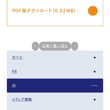
kur
土地活用
エリアリンクグループ ジャパントランクル
asul
サイト
ーム
PDF版ダウンロード（0.02MB）
カスタマーハラスメントポリ
プライバシーポリシー
シー
情報セキュリティ・DX方針及び戦略
サイトマップ
©2025 AREALINK.
記事一覧へ戻る
すべて
PR
IR
メディア情報