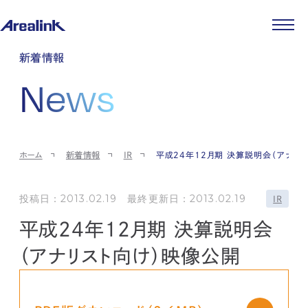
企業情報
新着情報
代表メッセージ
事業紹介
News
企業理念
ストレージ事業
IR情報
会社概要
土地権利整備事業
パートナー制度
IRカレンダー
ニュース
役員紹介
オフィス事業
ストレージライフ
中期経営計画
PR
時代を読む
沿革
アセット事業
事業等のリスク
IR
投稿一覧
採用情報
ホーム
新着情報
IR
平成24年12月期 決算説明会（アナリ
コーポレートガバナンス
IRポリシー
メディア情報
人材育成・評価制度
サステナビリティ
JA
EN
業績・財務
企業情報
働く環境
ストレージ室数実績
投稿日：2013.02.19 最終更新日：2013.02.19
商品情報
IR
先輩社員インタビュー
IRライブラリ
中途採用
平成24年12月期 決算説明会
株式・株主情報
採用エントリー
個人投資家の皆様へ
（アナリスト向け）映像公開
よくある質問・用語集
IRメール登録
お問い合わせ
免責事項