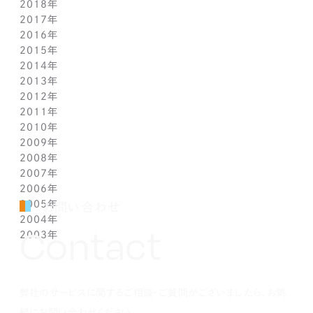
2018年
1月(4)
6月(6)
7月(11)
8月(5)
9月(1)
10月(6)
11月(3)
12月(2)
2017年
5月(7)
6月(7)
7月(8)
8月(3)
9月(3)
10月(5)
11月(3)
12月(2)
2016年
4月(11)
5月(5)
6月(2)
7月(6)
8月(2)
9月(3)
10月(4)
11月(7)
12月(2)
2015年
3月(9)
4月(11)
5月(12)
6月(2)
7月(7)
8月(3)
9月(1)
10月(8)
11月(5)
12月(2)
2014年
2月(10)
3月(6)
4月(5)
5月(4)
6月(1)
7月(5)
8月(4)
9月(7)
10月(5)
11月(3)
12月(3)
2013年
1月(5)
2月(13)
3月(8)
4月(6)
5月(5)
6月(1)
7月(5)
8月(8)
9月(5)
10月(7)
11月(6)
12月(2)
2012年
1月(2)
2月(9)
3月(8)
4月(6)
5月(3)
6月(1)
7月(7)
8月(6)
9月(2)
10月(7)
11月(7)
12月(6)
2011年
1月(3)
2月(8)
3月(9)
4月(6)
5月(4)
6月(7)
7月(7)
8月(3)
9月(3)
10月(7)
11月(6)
12月(1)
2010年
1月(2)
2月(7)
3月(3)
4月(5)
5月(9)
6月(1)
7月(6)
8月(8)
9月(6)
10月(5)
11月(1)
12月(1)
2009年
1月(3)
2月(6)
3月(4)
4月(7)
5月(3)
6月(5)
7月(7)
8月(5)
9月(7)
10月(1)
11月(1)
12月(1)
2008年
1月(1)
2月(4)
3月(6)
4月(3)
5月(4)
6月(5)
7月(9)
8月(4)
9月(1)
10月(2)
11月(1)
11月(6)
2007年
1月(2)
2月(5)
3月(3)
4月(3)
5月(4)
6月(6)
7月(3)
8月(1)
8月(2)
10月(2)
10月(9)
11月(4)
2006年
1月(1)
2月(5)
3月(2)
4月(4)
5月(3)
6月(1)
7月(3)
7月(4)
9月(1)
9月(3)
10月(2)
12月(2)
2005年
2月(7)
3月(3)
4月(7)
5月(5)
5月(2)
5月(2)
8月(2)
8月(1)
9月(2)
11月(2)
12月(1)
お問い合わせ
2004年
1月(1)
2月(5)
3月(3)
4月(1)
4月(1)
4月(1)
7月(3)
7月(5)
8月(4)
10月(1)
11月(1)
10月(2)
Contact
2003年
1月(3)
2月(6)
3月(1)
3月(1)
3月(3)
5月(2)
6月(2)
7月(3)
9月(2)
10月(2)
8月(4)
12月(4)
1月(3)
2月(4)
2月(4)
2月(4)
4月(2)
5月(3)
6月(2)
8月(2)
8月(3)
7月(1)
11月(2)
10月(2)
1月(1)
1月(1)
1月(1)
3月(4)
4月(3)
5月(2)
7月(1)
7月(1)
5月(3)
10月(1)
8月(3)
2月(4)
3月(3)
4月(4)
5月(5)
6月(1)
4月(1)
8月(4)
弊社のサービスに関するご相談・ご質問がございましたら、お気
1月(2)
2月(4)
3月(4)
3月(1)
5月(5)
3月(2)
7月(1)
2月(5)
2月(6)
4月(1)
2月(4)
5月(1)
軽にお問い合わせください。