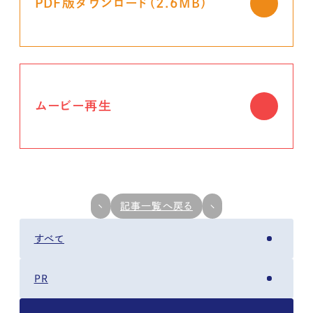
PDF版ダウンロード（2.6MB）
kur
土地活用
エリアリンクグループ ジャパントランクル
asul
サイト
ーム
カスタマーハラスメントポリ
プライバシーポリシー
シー
情報セキュリティ・DX方針及び戦略
サイトマップ
©2025 AREALINK.
ムービー再生
記事一覧へ戻る
すべて
PR