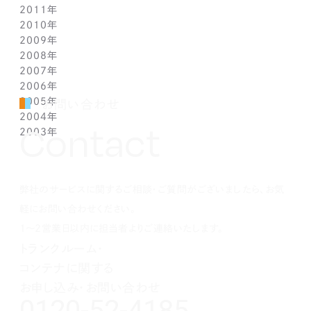
2011年
1月(3)
2月(8)
3月(9)
4月(6)
5月(4)
6月(7)
7月(7)
8月(3)
9月(3)
10月(7)
11月(6)
12月(1)
2010年
1月(2)
2月(7)
3月(3)
4月(5)
5月(9)
6月(1)
7月(6)
8月(8)
9月(6)
10月(5)
11月(1)
12月(1)
2009年
1月(3)
2月(6)
3月(4)
4月(7)
5月(3)
6月(5)
7月(7)
8月(5)
9月(7)
10月(1)
11月(1)
12月(1)
2008年
1月(1)
2月(4)
3月(6)
4月(3)
5月(4)
6月(5)
7月(9)
8月(4)
9月(1)
10月(2)
11月(1)
11月(6)
2007年
1月(2)
2月(5)
3月(3)
4月(3)
5月(4)
6月(6)
7月(3)
8月(1)
8月(2)
10月(2)
10月(9)
11月(4)
2006年
1月(1)
2月(5)
3月(2)
4月(4)
5月(3)
6月(1)
7月(3)
7月(4)
9月(1)
9月(3)
10月(2)
12月(2)
2005年
2月(7)
3月(3)
4月(7)
5月(5)
5月(2)
5月(2)
8月(2)
8月(1)
9月(2)
11月(2)
12月(1)
お問い合わせ
2004年
1月(1)
2月(5)
3月(3)
4月(1)
4月(1)
4月(1)
7月(3)
7月(5)
8月(4)
10月(1)
11月(1)
10月(2)
Contact
2003年
1月(3)
2月(6)
3月(1)
3月(1)
3月(3)
5月(2)
6月(2)
7月(3)
9月(2)
10月(2)
8月(4)
12月(4)
1月(3)
2月(4)
2月(4)
2月(4)
4月(2)
5月(3)
6月(2)
8月(2)
8月(3)
7月(1)
11月(2)
10月(2)
1月(1)
1月(1)
1月(1)
3月(4)
4月(3)
5月(2)
7月(1)
7月(1)
5月(3)
10月(1)
8月(3)
2月(4)
3月(3)
4月(4)
5月(5)
6月(1)
4月(1)
8月(4)
弊社のサービスに関するご相談・ご質問がございましたら、お気
1月(2)
2月(4)
3月(4)
3月(1)
5月(5)
3月(2)
7月(1)
2月(5)
2月(6)
4月(1)
2月(4)
5月(1)
軽にお問い合わせください。
1月(2)
3月(5)
1月(1)
4月(2)
1～2営業日以内に担当者よりご連絡いたします。
2月(3)
3月(1)
トランクルーム・
1月(2)
2月(5)
コンテナに関する
1月(1)
お申し込み・お問い合わせ
0120-52-4185