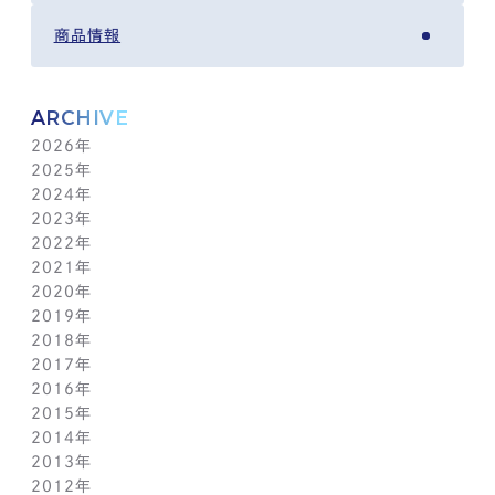
商品情報
ARCHIVE
2026年
2025年
8月(4)
2024年
7月(14)
12月(6)
2023年
6月(5)
11月(5)
12月(7)
2022年
5月(6)
10月(8)
11月(5)
12月(3)
2021年
4月(12)
9月(12)
10月(12)
11月(13)
12月(2)
2020年
3月(13)
8月(8)
9月(4)
10月(11)
11月(4)
12月(4)
2019年
2月(9)
7月(10)
8月(5)
9月(3)
10月(4)
11月(2)
12月(2)
2018年
1月(4)
6月(6)
7月(11)
8月(5)
9月(1)
10月(6)
11月(3)
12月(2)
2017年
5月(7)
6月(7)
7月(8)
8月(3)
9月(3)
10月(5)
11月(3)
12月(2)
2016年
4月(11)
5月(5)
6月(2)
7月(6)
8月(2)
9月(3)
10月(4)
11月(7)
12月(2)
2015年
3月(9)
4月(11)
5月(12)
6月(2)
7月(7)
8月(3)
9月(1)
10月(8)
11月(5)
12月(2)
2014年
2月(10)
3月(6)
4月(5)
5月(4)
6月(1)
7月(5)
8月(4)
9月(7)
10月(5)
11月(3)
12月(3)
2013年
1月(5)
2月(13)
3月(8)
4月(6)
5月(5)
6月(1)
7月(5)
8月(8)
9月(5)
10月(7)
11月(6)
12月(2)
2012年
1月(2)
2月(9)
3月(8)
4月(6)
5月(3)
6月(1)
7月(7)
8月(6)
9月(2)
10月(7)
11月(7)
12月(6)