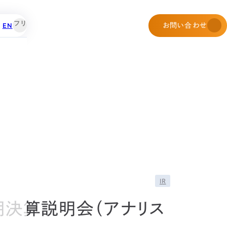
EN
お問い合わせ
IR
期決算説明会（アナリス