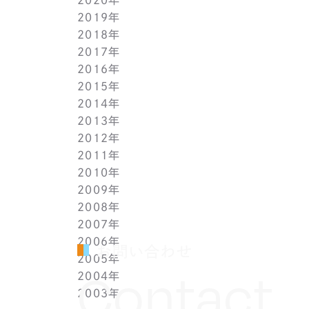
2019年
2月(9)
7月(10)
8月(5)
9月(3)
10月(4)
11月(2)
12月(2)
2018年
1月(4)
6月(6)
7月(11)
8月(5)
9月(1)
10月(6)
11月(3)
12月(2)
2017年
5月(7)
6月(7)
7月(8)
8月(3)
9月(3)
10月(5)
11月(3)
12月(2)
2016年
4月(11)
5月(5)
6月(2)
7月(6)
8月(2)
9月(3)
10月(4)
11月(7)
12月(2)
2015年
3月(9)
4月(11)
5月(12)
6月(2)
7月(7)
8月(3)
9月(1)
10月(8)
11月(5)
12月(2)
2014年
2月(10)
3月(6)
4月(5)
5月(4)
6月(1)
7月(5)
8月(4)
9月(7)
10月(5)
11月(3)
12月(3)
2013年
1月(5)
2月(13)
3月(8)
4月(6)
5月(5)
6月(1)
7月(5)
8月(8)
9月(5)
10月(7)
11月(6)
12月(2)
2012年
1月(2)
2月(9)
3月(8)
4月(6)
5月(3)
6月(1)
7月(7)
8月(6)
9月(2)
10月(7)
11月(7)
12月(6)
2011年
1月(3)
2月(8)
3月(9)
4月(6)
5月(4)
6月(7)
7月(7)
8月(3)
9月(3)
10月(7)
11月(6)
12月(1)
2010年
1月(2)
2月(7)
3月(3)
4月(5)
5月(9)
6月(1)
7月(6)
8月(8)
9月(6)
10月(5)
11月(1)
12月(1)
2009年
1月(3)
2月(6)
3月(4)
4月(7)
5月(3)
6月(5)
7月(7)
8月(5)
9月(7)
10月(1)
11月(1)
12月(1)
2008年
1月(1)
2月(4)
3月(6)
4月(3)
5月(4)
6月(5)
7月(9)
8月(4)
9月(1)
10月(2)
11月(1)
11月(6)
2007年
1月(2)
2月(5)
3月(3)
4月(3)
5月(4)
6月(6)
7月(3)
8月(1)
8月(2)
10月(2)
10月(9)
11月(4)
2006年
1月(1)
2月(5)
3月(2)
4月(4)
5月(3)
6月(1)
7月(3)
7月(4)
9月(1)
9月(3)
10月(2)
12月(2)
お問い合わせ
2005年
2月(7)
3月(3)
4月(7)
5月(5)
5月(2)
5月(2)
8月(2)
8月(1)
9月(2)
11月(2)
12月(1)
Contact
2004年
1月(1)
2月(5)
3月(3)
4月(1)
4月(1)
4月(1)
7月(3)
7月(5)
8月(4)
10月(1)
11月(1)
10月(2)
2003年
1月(3)
2月(6)
3月(1)
3月(1)
3月(3)
5月(2)
6月(2)
7月(3)
9月(2)
10月(2)
8月(4)
12月(4)