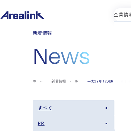
企業情
新着情報
News
ホーム
新着情報
IR
平成22年12月期 第3四半
すべて
PR