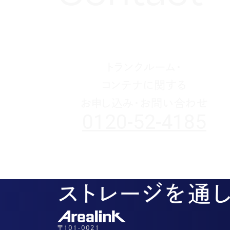
1月(3)
2月(4)
2月(4)
2月(4)
4月(2)
5月(3)
6月(2)
8月(2)
8月(3)
7月(1)
11月(2)
10月(2)
1月(1)
1月(1)
1月(1)
3月(4)
4月(3)
5月(2)
7月(1)
7月(1)
5月(3)
10月(1)
8月(3)
2月(4)
3月(3)
4月(4)
5月(5)
6月(1)
4月(1)
8月(4)
1月(2)
2月(4)
3月(4)
3月(1)
5月(5)
3月(2)
7月(1)
2月(5)
2月(6)
4月(1)
2月(4)
5月(1)
1月(2)
3月(5)
1月(1)
4月(2)
トランクルーム・
2月(3)
3月(1)
コンテナに関する
1月(2)
2月(5)
お申し込み・お問い合わせ
1月(1)
0120-52-4185
ストレージを通
〒101-0021