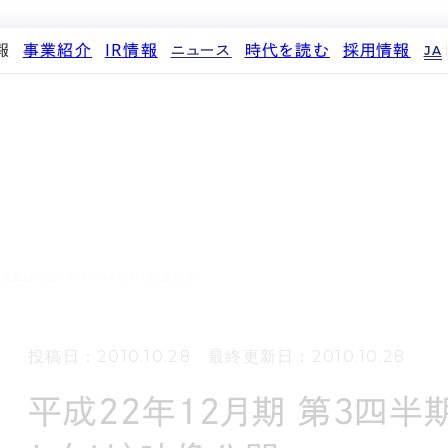
報
事業紹介
IR情報
ニュース
時代を読む
採用情報
JA
代表メッセージ
ストレージ事業
IRカレンダー
PR
投稿一覧
人材育成・評価制度
企業理念
中期経営計画
IR
働く環境
パートナー制度
会社概要
事業等のリスク
メディア情報
先輩社員インタビュー
ストレージライフ
役員紹介
IRポリシー
企業情報
中途採用
土地権利整備事業
沿革
業績・財務
商品情報
採用エントリー
オフィス事業
コーポレートガバナンス
ストレージ室数実績
アセット事業
サステナビリティ
IRライブラリ
期決算説明会（アナリスト向け）映像公開
株式・株主情報
個人投資家の皆様へ
投稿日：2010.10.28 最終更新日：2010.10.28
よくある質問・用語集
IRメール登録
平成22年12月期 第3四半
免責事項