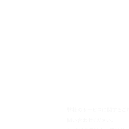
弊社のサービスに関するご
問い合わせください。