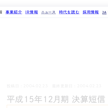
報
事業紹介
IR情報
ニュース
時代を読む
採用情報
JA
代表メッセージ
ストレージ事業
IRカレンダー
PR
投稿一覧
人材育成・評価制度
企業理念
中期経営計画
IR
働く環境
パートナー制度
会社概要
事業等のリスク
メディア情報
先輩社員インタビュー
ストレージライフ
役員紹介
IRポリシー
企業情報
中途採用
土地権利整備事業
沿革
業績・財務
商品情報
採用エントリー
オフィス事業
コーポレートガバナンス
ストレージ室数実績
アセット事業
サステナビリティ
IRライブラリ
株式・株主情報
個人投資家の皆様へ
投稿日：2004.02.23 最終更新日：2004.02.23
よくある質問・用語集
IRメール登録
平成15年12月期 決算短信
免責事項