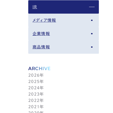
IR
メディア情報
企業情報
商品情報
ARCHIVE
2026年
2025年
8月(1)
2024年
7月(14)
12月(6)
2023年
6月(5)
11月(5)
12月(7)
2022年
5月(6)
10月(8)
11月(5)
12月(3)
2021年
4月(12)
9月(12)
10月(12)
11月(13)
12月(2)
2020年
3月(13)
8月(8)
9月(4)
10月(11)
11月(4)
12月(4)