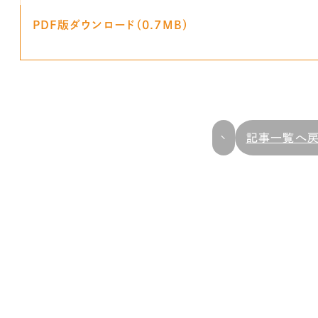
PDF版ダウンロード（0.7MB）
記事一覧へ