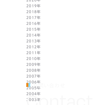
2019年
2月(9)
7月(10)
8月(5)
9月(3)
10月(4)
11月(2)
12月(2)
2018年
1月(4)
6月(6)
7月(11)
8月(5)
9月(1)
10月(6)
11月(3)
12月(2)
2017年
5月(7)
6月(7)
7月(8)
8月(3)
9月(3)
10月(5)
11月(3)
12月(2)
2016年
4月(11)
5月(5)
6月(2)
7月(6)
8月(2)
9月(3)
10月(4)
11月(7)
12月(2)
2015年
3月(9)
4月(11)
5月(12)
6月(2)
7月(7)
8月(3)
9月(1)
10月(8)
11月(5)
12月(2)
2014年
2月(10)
3月(6)
4月(5)
5月(4)
6月(1)
7月(5)
8月(4)
9月(7)
10月(5)
11月(3)
12月(3)
2013年
1月(5)
2月(13)
3月(8)
4月(6)
5月(5)
6月(1)
7月(5)
8月(8)
9月(5)
10月(7)
11月(6)
12月(2)
2012年
1月(2)
2月(9)
3月(8)
4月(6)
5月(3)
6月(1)
7月(7)
8月(6)
9月(2)
10月(7)
11月(7)
12月(6)
2011年
1月(3)
2月(8)
3月(9)
4月(6)
5月(4)
6月(7)
7月(7)
8月(3)
9月(3)
10月(7)
11月(6)
12月(1)
2010年
1月(2)
2月(7)
3月(3)
4月(5)
5月(9)
6月(1)
7月(6)
8月(8)
9月(6)
10月(5)
11月(1)
12月(1)
2009年
1月(3)
2月(6)
3月(4)
4月(7)
5月(3)
6月(5)
7月(7)
8月(5)
9月(7)
10月(1)
11月(1)
12月(1)
2008年
1月(1)
2月(4)
3月(6)
4月(3)
5月(4)
6月(5)
7月(9)
8月(4)
9月(1)
10月(2)
11月(1)
11月(6)
2007年
1月(2)
2月(5)
3月(3)
4月(3)
5月(4)
6月(6)
7月(3)
8月(1)
8月(2)
10月(2)
10月(9)
11月(4)
2006年
1月(1)
2月(5)
3月(2)
4月(4)
5月(3)
6月(1)
7月(3)
7月(4)
9月(1)
9月(3)
10月(2)
12月(2)
お問い合わせ
2005年
2月(7)
3月(3)
4月(7)
5月(5)
5月(2)
5月(2)
8月(2)
8月(1)
9月(2)
11月(2)
12月(1)
Contact
2004年
1月(1)
2月(5)
3月(3)
4月(1)
4月(1)
4月(1)
7月(3)
7月(5)
8月(4)
10月(1)
11月(1)
10月(2)
2003年
1月(3)
2月(6)
3月(1)
3月(1)
3月(3)
5月(2)
6月(2)
7月(3)
9月(2)
10月(2)
8月(4)
12月(4)