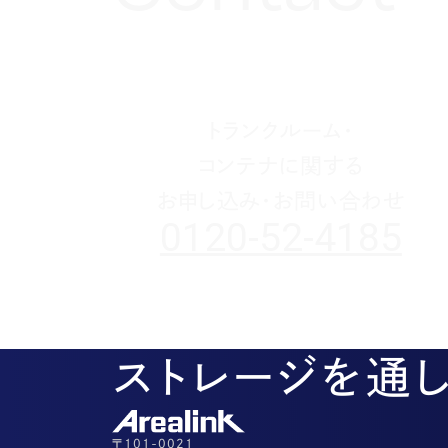
1月(3)
2月(4)
2月(4)
2月(4)
4月(2)
5月(3)
6月(2)
8月(2)
8月(3)
7月(1)
11月(2)
10月(2)
1月(1)
1月(1)
1月(1)
3月(4)
4月(3)
5月(2)
7月(1)
7月(1)
5月(3)
10月(1)
8月(3)
2月(4)
3月(3)
4月(4)
5月(5)
6月(1)
4月(1)
8月(4)
1月(2)
2月(4)
3月(4)
3月(1)
5月(5)
3月(2)
7月(1)
2月(5)
2月(6)
4月(1)
2月(4)
5月(1)
1月(2)
3月(5)
1月(1)
4月(2)
トランクルーム・
2月(3)
3月(1)
コンテナに関する
1月(2)
2月(5)
お申し込み・お問い合わせ
1月(1)
0120-52-4185
ストレージを通
〒101-0021