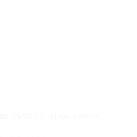
相談・ご質問がございましたら、お気軽にお