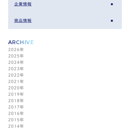
企業情報
商品情報
ARCHIVE
2026年
2025年
8月(4)
2024年
7月(14)
12月(6)
2023年
6月(5)
11月(5)
12月(7)
2022年
5月(6)
10月(8)
11月(5)
12月(3)
2021年
4月(12)
9月(12)
10月(12)
11月(13)
12月(2)
2020年
3月(13)
8月(8)
9月(4)
10月(11)
11月(4)
12月(4)
2019年
2月(9)
7月(10)
8月(5)
9月(3)
10月(4)
11月(2)
12月(2)
2018年
1月(4)
6月(6)
7月(11)
8月(5)
9月(1)
10月(6)
11月(3)
12月(2)
2017年
5月(7)
6月(7)
7月(8)
8月(3)
9月(3)
10月(5)
11月(3)
12月(2)
2016年
4月(11)
5月(5)
6月(2)
7月(6)
8月(2)
9月(3)
10月(4)
11月(7)
12月(2)
2015年
3月(9)
4月(11)
5月(12)
6月(2)
7月(7)
8月(3)
9月(1)
10月(8)
11月(5)
12月(2)
2014年
2月(10)
3月(6)
4月(5)
5月(4)
6月(1)
7月(5)
8月(4)
9月(7)
10月(5)
11月(3)
12月(3)