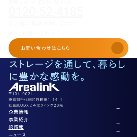
お申し込み・お問い合わせ
0120-52-4185
その他の電話お問い合わせ
レンタルオフィスに関する
Webお問い合わせ
お申し込み・お問い合わせ
03-3526-8568
お問い合わせ
はこちら
土地活用に関するお問い合わせ
03-3526-8574
ストレージを通して、暮らし
底地に関するお問い合わせ
03-3526-8572
に豊かな感動を。
株式に関するお問い合わせ
03-3526-8556
その他上記に当てはまらない案件等
03-3526-8556
〒101-0021
東京都千代田区外神田4-14-1
秋葉原UDXビル北ウィング20階
企業情報
代表メッセージ
事業紹介
企業理念
ストレージ事業
IR情報
会社概要
土地権利整備事業
パートナー制度
IRカレンダー
ニュース