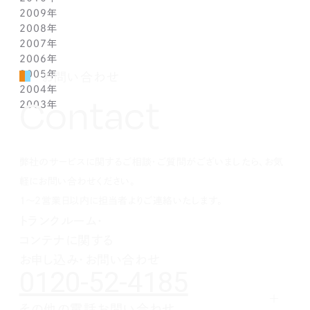
2009年
1月(3)
2月(6)
3月(4)
4月(7)
5月(3)
6月(5)
7月(7)
8月(5)
9月(7)
10月(1)
11月(1)
12月(1)
2008年
1月(1)
2月(4)
3月(6)
4月(3)
5月(4)
6月(5)
7月(9)
8月(4)
9月(1)
10月(2)
11月(1)
11月(6)
2007年
1月(2)
2月(5)
3月(3)
4月(3)
5月(4)
6月(6)
7月(3)
8月(1)
8月(2)
10月(2)
10月(9)
11月(4)
2006年
1月(1)
2月(5)
3月(2)
4月(4)
5月(3)
6月(1)
7月(3)
7月(4)
9月(1)
9月(3)
10月(2)
12月(2)
2005年
2月(7)
3月(3)
4月(7)
5月(5)
5月(2)
5月(2)
8月(2)
8月(1)
9月(2)
11月(2)
12月(1)
お問い合わせ
2004年
1月(1)
2月(5)
3月(3)
4月(1)
4月(1)
4月(1)
7月(3)
7月(5)
8月(4)
10月(1)
11月(1)
10月(2)
Contact
2003年
1月(3)
2月(6)
3月(1)
3月(1)
3月(3)
5月(2)
6月(2)
7月(3)
9月(2)
10月(2)
8月(4)
12月(4)
1月(3)
2月(4)
2月(4)
2月(4)
4月(2)
5月(3)
6月(2)
8月(2)
8月(3)
7月(1)
11月(2)
10月(2)
1月(1)
1月(1)
1月(1)
3月(4)
4月(3)
5月(2)
7月(1)
7月(1)
5月(3)
10月(1)
8月(3)
2月(4)
3月(3)
4月(4)
5月(5)
6月(1)
4月(1)
8月(4)
弊社のサービスに関するご相談・ご質問がございましたら、お気
1月(2)
2月(4)
3月(4)
3月(1)
5月(5)
3月(2)
7月(1)
2月(5)
2月(6)
4月(1)
2月(4)
5月(1)
軽にお問い合わせください。
1月(2)
3月(5)
1月(1)
4月(2)
1～2営業日以内に担当者よりご連絡いたします。
2月(3)
3月(1)
トランクルーム・
1月(2)
2月(5)
コンテナに関する
1月(1)
お申し込み・お問い合わせ
0120-52-4185
その他の電話お問い合わせ