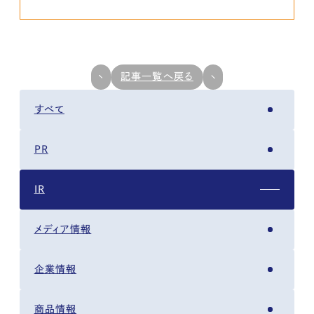
kur
土地活用
エリアリンクグループ ジャパントランクル
asul
サイト
ーム
カスタマーハラスメントポリ
プライバシーポリシー
シー
情報セキュリティ・DX方針及び戦略
サイトマップ
©2025 AREALINK.
記事一覧へ戻る
すべて
PR
IR
メディア情報
企業情報
商品情報