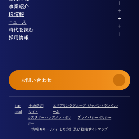
代表メッセージ
事業紹介
企業理念
ストレージ事業
IR情報
会社概要
土地権利整備事業
パートナー制度
IRカレンダー
ニュース
役員紹介
オフィス事業
ストレージライフ
中期経営計画
PR
時代を読む
沿革
アセット事業
事業等のリスク
IR
投稿一覧
採用情報
コーポレートガバナンス
IRポリシー
メディア情報
人材育成・評価制度
サステナビリティ
業績・財務
企業情報
働く環境
ストレージ室数実績
商品情報
先輩社員インタビュー
IRライブラリ
中途採用
株式・株主情報
採用エントリー
個人投資家の皆様へ
お問い合わせ
よくある質問・用語集
IRメール登録
免責事項
kur
土地活用
エリアリンクグループ ジャパントランクル
asul
サイト
ーム
カスタマーハラスメントポリ
プライバシーポリシー
シー
情報セキュリティ・DX方針及び戦略
サイトマップ