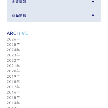
企業情報
商品情報
ARCHIVE
2026年
2025年
8月(4)
2024年
7月(14)
12月(6)
2023年
6月(5)
11月(5)
12月(7)
2022年
5月(6)
10月(8)
11月(5)
12月(3)
2021年
4月(12)
9月(12)
10月(12)
11月(13)
12月(2)
2020年
3月(13)
8月(8)
9月(4)
10月(11)
11月(4)
12月(4)
2019年
2月(9)
7月(10)
8月(5)
9月(3)
10月(4)
11月(2)
12月(2)
2018年
1月(4)
6月(6)
7月(11)
8月(5)
9月(1)
10月(6)
11月(3)
12月(2)
2017年
5月(7)
6月(7)
7月(8)
8月(3)
9月(3)
10月(5)
11月(3)
12月(2)
2016年
4月(11)
5月(5)
6月(2)
7月(6)
8月(2)
9月(3)
10月(4)
11月(7)
12月(2)
2015年
3月(9)
4月(11)
5月(12)
6月(2)
7月(7)
8月(3)
9月(1)
10月(8)
11月(5)
12月(2)
2014年
2月(10)
3月(6)
4月(5)
5月(4)
6月(1)
7月(5)
8月(4)
9月(7)
10月(5)
11月(3)
12月(3)