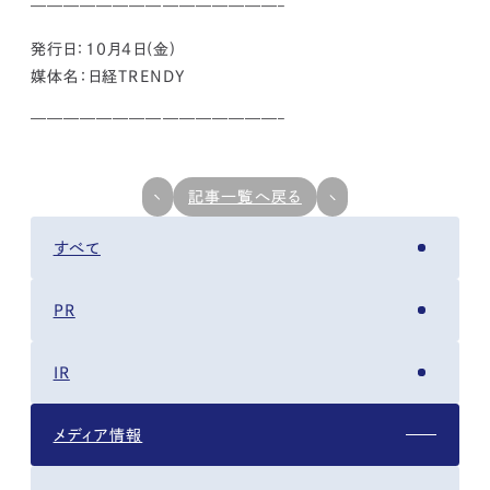
———————————————–
kur
土地活用
エリアリンクグループ ジャパントランクル
asul
サイト
ーム
発行日：10月4日(金)
カスタマーハラスメントポリ
プライバシーポリシー
シー
媒体名：日経TRENDY
情報セキュリティ・DX方針及び戦略
サイトマップ
©2025 AREALINK.
———————————————–
記事一覧へ戻る
すべて
PR
IR
メディア情報