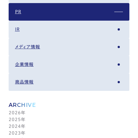
PR
IR
メディア情報
企業情報
商品情報
ARCHIVE
2026年
2025年
8月(4)
2024年
7月(14)
12月(6)
2023年
6月(5)
11月(5)
12月(7)