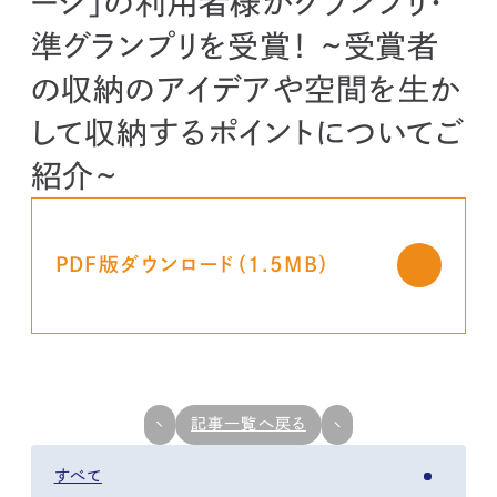
ージ」の利用者様がグランプリ・
kur
土地活用
エリアリンクグループ ジャパントランクル
asul
サイト
ーム
準グランプリを受賞！ ~受賞者
カスタマーハラスメントポリ
プライバシーポリシー
シー
の収納のアイデアや空間を生か
情報セキュリティ・DX方針及び戦略
サイトマップ
©2025 AREALINK.
して収納するポイントについてご
紹介~
PDF版ダウンロード（1.5MB）
記事一覧へ戻る
すべて