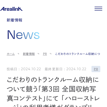
企業情報
新着情報
代表メッセージ
事業紹介
News
企業理念
ストレージ事業
IR情報
会社概要
土地権利整備事業
パートナー制度
IRカレンダー
ニュース
役員紹介
オフィス事業
ストレージライフ
中期経営計画
PR
時代を読む
沿革
アセット事業
事業等のリスク
IR
投稿一覧
採用情報
ホーム
新着情報
PR
こだわりのトランクルーム収納について
コーポレートガバナンス
IRポリシー
メディア情報
人材育成・評価制度
サステナビリティ
JA
EN
業績・財務
企業情報
働く環境
ストレージ室数実績
投稿日：2024.10.22 最終更新日：2024.10.22
商品情報
PR
先輩社員インタビュー
IRライブラリ
中途採用
こだわりのトランクルーム収納に
株式・株主情報
採用エントリー
個人投資家の皆様へ
ついて競う「第3回 全国収納写
よくある質問・用語集
真コンテスト」にて 「ハローストレ
IRメール登録
お問い合わせ
免責事項