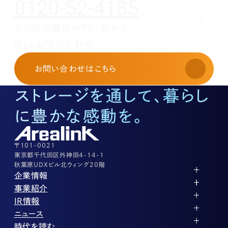
0120-52-4185
その他の電話お問い合わせ
レンタルオフィスに関する
Webお問い合わせ
お申し込み・お問い合わせ
03-3526-8568
お問い合わせ
はこちら
土地活用に関するお問い合わせ
03-3526-8574
ストレージを通して、暮らし
底地に関するお問い合わせ
03-3526-8572
に豊かな感動を。
株式に関するお問い合わせ
03-3526-8556
その他上記に当てはまらない案件等
03-3526-8556
〒101-0021
東京都千代田区外神田4-14-1
秋葉原UDXビル北ウィング20階
企業情報
代表メッセージ
事業紹介
企業理念
ストレージ事業
IR情報
会社概要
土地権利整備事業
パートナー制度
IRカレンダー
ニュース
役員紹介
オフィス事業
ストレージライフ
中期経営計画
PR
時代を読む