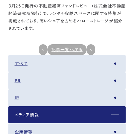
kur
土地活用
エリアリンクグループ ジャパントランクル
3月25日発行の不動産経済ファンドレビュー（株式会社不動産
asul
サイト
ーム
経済研究所発行）で、レンタル収納スペースに関する特集が
カスタマーハラスメントポリ
プライバシーポリシー
シー
掲載されており、高いシェアを占めるハローストレージが紹介
情報セキュリティ・DX方針及び戦略
サイトマップ
されています。
©2025 AREALINK.
記事一覧へ戻る
すべて
PR
IR
メディア情報
企業情報