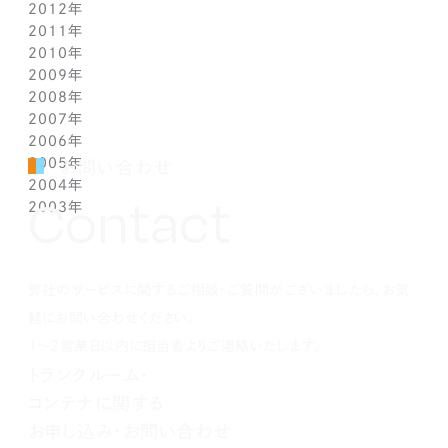
2012年
1月(2)
2月(9)
3月(8)
4月(6)
5月(3)
6月(1)
7月(7)
8月(6)
9月(2)
10月(7)
11月(7)
12月(6)
2011年
1月(3)
2月(8)
3月(9)
4月(6)
5月(4)
6月(7)
7月(7)
8月(3)
9月(3)
10月(7)
11月(6)
12月(1)
2010年
1月(2)
2月(7)
3月(3)
4月(5)
5月(9)
6月(1)
7月(6)
8月(8)
9月(6)
10月(5)
11月(1)
12月(1)
2009年
1月(3)
2月(6)
3月(4)
4月(7)
5月(3)
6月(5)
7月(7)
8月(5)
9月(7)
10月(1)
11月(1)
12月(1)
2008年
1月(1)
2月(4)
3月(6)
4月(3)
5月(4)
6月(5)
7月(9)
8月(4)
9月(1)
10月(2)
11月(1)
11月(6)
2007年
1月(2)
2月(5)
3月(3)
4月(3)
5月(4)
6月(6)
7月(3)
8月(1)
8月(2)
10月(2)
10月(9)
11月(4)
2006年
1月(1)
2月(5)
3月(2)
4月(4)
5月(3)
6月(1)
7月(3)
7月(4)
9月(1)
9月(3)
10月(2)
12月(2)
2005年
2月(7)
3月(3)
4月(7)
5月(5)
5月(2)
5月(2)
8月(2)
8月(1)
9月(2)
11月(2)
12月(1)
お問い合わせ
2004年
1月(1)
2月(5)
3月(3)
4月(1)
4月(1)
4月(1)
7月(3)
7月(5)
8月(4)
10月(1)
11月(1)
10月(2)
Contact
2003年
1月(3)
2月(6)
3月(1)
3月(1)
3月(3)
5月(2)
6月(2)
7月(3)
9月(2)
10月(2)
8月(4)
12月(4)
1月(3)
2月(4)
2月(4)
2月(4)
4月(2)
5月(3)
6月(2)
8月(2)
8月(3)
7月(1)
11月(2)
10月(2)
1月(1)
1月(1)
1月(1)
3月(4)
4月(3)
5月(2)
7月(1)
7月(1)
5月(3)
10月(1)
8月(3)
2月(4)
3月(3)
4月(4)
5月(5)
6月(1)
4月(1)
8月(4)
弊社のサービスに関するご相談・ご質問がございましたら、お気
1月(2)
2月(4)
3月(4)
3月(1)
5月(5)
3月(2)
7月(1)
2月(5)
2月(6)
4月(1)
2月(4)
5月(1)
軽にお問い合わせください。
1月(2)
3月(5)
1月(1)
4月(2)
1～2営業日以内に担当者よりご連絡いたします。
2月(3)
3月(1)
トランクルーム・
1月(2)
2月(5)
コンテナに関する
1月(1)
お申し込み・お問い合わせ