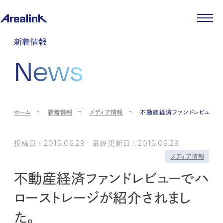
企業情報
新着情報
代表メッセージ
事業紹介
News
企業理念
ストレージ事業
IR情報
会社概要
土地権利整備事業
パートナー制度
IRカレンダー
ニュース
役員紹介
オフィス事業
ストレージライフ
中期経営計画
PR
時代を読む
沿革
アセット事業
事業等のリスク
IR
投稿一覧
採用情報
ホーム
新着情報
メディア情報
不動産経済ファンドレビューで
コーポレートガバナンス
IRポリシー
メディア情報
人材育成・評価制度
サステナビリティ
JA
EN
業績・財務
企業情報
働く環境
ストレージ室数実績
投稿日：2015.06.29 最終更新日：2015.06.29
商品情報
先輩社員インタビュー
IRライブラリ
メディア情報
中途採用
株式・株主情報
採用エントリー
不動産経済ファンドレビューでハ
個人投資家の皆様へ
よくある質問・用語集
ローストレージが紹介されまし
IRメール登録
お問い合わせ
た。
免責事項