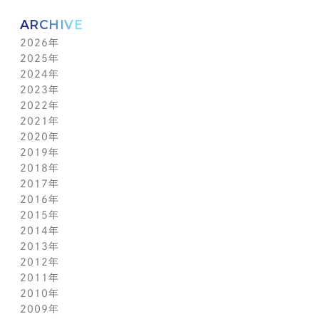
ARCHIVE
2026年
2025年
8月(3)
2024年
7月(14)
12月(6)
2023年
6月(5)
11月(5)
12月(7)
2022年
5月(6)
10月(8)
11月(5)
12月(3)
2021年
4月(12)
9月(12)
10月(12)
11月(13)
12月(2)
2020年
3月(13)
8月(8)
9月(4)
10月(11)
11月(4)
12月(4)
2019年
2月(9)
7月(10)
8月(5)
9月(3)
10月(4)
11月(2)
12月(2)
2018年
1月(4)
6月(6)
7月(11)
8月(5)
9月(1)
10月(6)
11月(3)
12月(2)
2017年
5月(7)
6月(7)
7月(8)
8月(3)
9月(3)
10月(5)
11月(3)
12月(2)
2016年
4月(11)
5月(5)
6月(2)
7月(6)
8月(2)
9月(3)
10月(4)
11月(7)
12月(2)
2015年
3月(9)
4月(11)
5月(12)
6月(2)
7月(7)
8月(3)
9月(1)
10月(8)
11月(5)
12月(2)
2014年
2月(10)
3月(6)
4月(5)
5月(4)
6月(1)
7月(5)
8月(4)
9月(7)
10月(5)
11月(3)
12月(3)
2013年
1月(5)
2月(13)
3月(8)
4月(6)
5月(5)
6月(1)
7月(5)
8月(8)
9月(5)
10月(7)
11月(6)
12月(2)
2012年
1月(2)
2月(9)
3月(8)
4月(6)
5月(3)
6月(1)
7月(7)
8月(6)
9月(2)
10月(7)
11月(7)
12月(6)
2011年
1月(3)
2月(8)
3月(9)
4月(6)
5月(4)
6月(7)
7月(7)
8月(3)
9月(3)
10月(7)
11月(6)
12月(1)
2010年
1月(2)
2月(7)
3月(3)
4月(5)
5月(9)
6月(1)
7月(6)
8月(8)
9月(6)
10月(5)
11月(1)
12月(1)
2009年
1月(3)
2月(6)
3月(4)
4月(7)
5月(3)
6月(5)
7月(7)
8月(5)
9月(7)
10月(1)
11月(1)
12月(1)