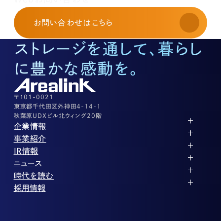
お申し込み・お問い合わせ
03-3526-8568
お問い合わせ
はこちら
土地活用に関するお問い合わせ
03-3526-8574
ストレージを通して、暮らし
底地に関するお問い合わせ
03-3526-8572
に豊かな感動を。
株式に関するお問い合わせ
03-3526-8556
その他上記に当てはまらない案件等
03-3526-8556
〒101-0021
東京都千代田区外神田4-14-1
秋葉原UDXビル北ウィング20階
企業情報
代表メッセージ
事業紹介
企業理念
ストレージ事業
IR情報
会社概要
土地権利整備事業
パートナー制度
IRカレンダー
ニュース
役員紹介
オフィス事業
ストレージライフ
中期経営計画
PR
時代を読む
沿革
アセット事業
事業等のリスク
IR
投稿一覧
採用情報
コーポレートガバナンス
IRポリシー
メディア情報
人材育成・評価制度
サステナビリティ
業績・財務
企業情報
働く環境
ストレージ室数実績
商品情報