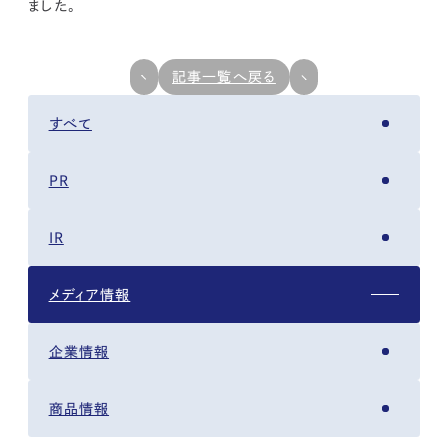
ました。
kur
土地活用
エリアリンクグループ ジャパントランクル
asul
サイト
ーム
カスタマーハラスメントポリ
プライバシーポリシー
シー
記事一覧へ戻る
情報セキュリティ・DX方針及び戦略
サイトマップ
©2025 AREALINK.
すべて
PR
IR
メディア情報
企業情報
商品情報