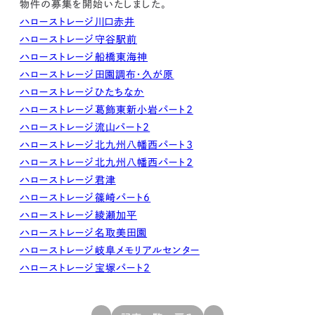
物件の募集を開始いたしました。
kur
土地活用
エリアリンクグループ ジャパントランクル
asul
サイト
ーム
ハローストレージ川口赤井
カスタマーハラスメントポリ
プライバシーポリシー
ハローストレージ守谷駅前
シー
ハローストレージ船橋東海神
情報セキュリティ・DX方針及び戦略
サイトマップ
©2025 AREALINK.
ハローストレージ田園調布・久が原
ハローストレージひたちなか
ハローストレージ葛飾東新小岩パート2
ハローストレージ流山パート2
ハローストレージ北九州八幡西パート3
ハローストレージ北九州八幡西パート2
ハローストレージ君津
ハローストレージ篠崎パート6
ハローストレージ綾瀬加平
ハローストレージ名取美田園
ハローストレージ岐阜メモリアルセンター
ハローストレージ宝塚パート2