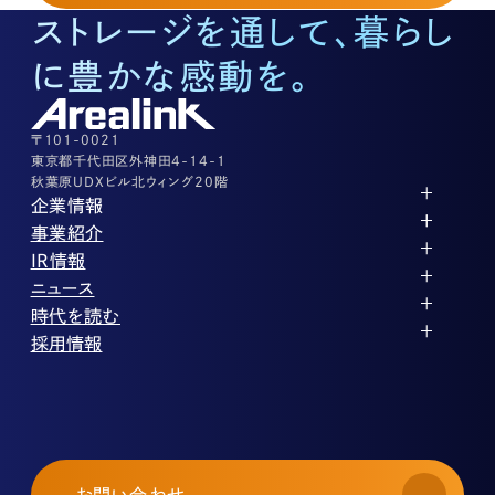
03-3526-8574
ストレージを通して、暮らし
底地に関するお問い合わせ
03-3526-8572
に豊かな感動を。
株式に関するお問い合わせ
03-3526-8556
その他上記に当てはまらない案件等
03-3526-8556
〒101-0021
東京都千代田区外神田4-14-1
秋葉原UDXビル北ウィング20階
企業情報
代表メッセージ
事業紹介
企業理念
ストレージ事業
IR情報
会社概要
土地権利整備事業
パートナー制度
IRカレンダー
ニュース
役員紹介
オフィス事業
ストレージライフ
中期経営計画
PR
時代を読む
沿革
アセット事業
事業等のリスク
IR
投稿一覧
採用情報
コーポレートガバナンス
IRポリシー
メディア情報
人材育成・評価制度
サステナビリティ
業績・財務
企業情報
働く環境
ストレージ室数実績
商品情報
先輩社員インタビュー
IRライブラリ
中途採用
株式・株主情報
採用エントリー
個人投資家の皆様へ
お問い合わせ