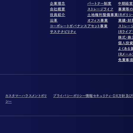
企業理念
パートナー制度
中期経
会社概要
ストレージライフ
事業等の
役員紹介
土地権利整備事業
IRポリシ
沿革
オフィス事業
業績・財
コーポレートガバナンス
アセット事業
ストレー
サステナビリティ
IRライブ
株式・株
個人投
よくある
IRメー
免責事
カスタマーハラスメントポリ
プライバシーポリシー
情報セキュリティ・DX方針及
シー