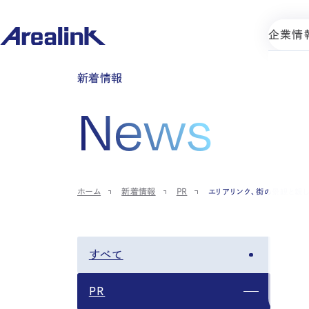
企業情
新着情報
News
ホーム
新着情報
PR
エリアリンク、街の景観と親
すべて
PR