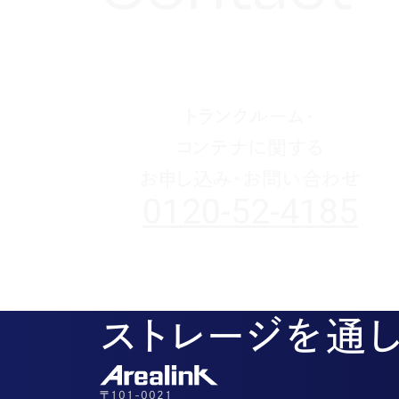
1月(3)
2月(4)
2月(4)
2月(4)
4月(2)
5月(3)
6月(2)
8月(2)
8月(3)
7月(1)
11月(2)
10月(2)
1月(1)
1月(1)
1月(1)
3月(4)
4月(3)
5月(2)
7月(1)
7月(1)
5月(3)
10月(1)
8月(3)
2月(4)
3月(3)
4月(4)
5月(5)
6月(1)
4月(1)
8月(4)
1月(2)
2月(4)
3月(4)
3月(1)
5月(5)
3月(2)
7月(1)
2月(5)
2月(6)
4月(1)
2月(4)
5月(1)
1月(2)
3月(5)
1月(1)
4月(2)
トランクルーム・
2月(3)
3月(1)
コンテナに関する
1月(2)
2月(5)
お申し込み・お問い合わせ
1月(1)
0120-52-4185
ストレージを通
〒101-0021