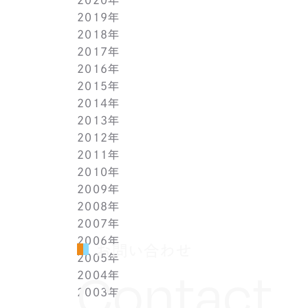
2019年
2月(9)
7月(10)
8月(5)
9月(3)
10月(4)
11月(2)
12月(2)
2018年
1月(4)
6月(6)
7月(11)
8月(5)
9月(1)
10月(6)
11月(3)
12月(2)
2017年
5月(7)
6月(7)
7月(8)
8月(3)
9月(3)
10月(5)
11月(3)
12月(2)
2016年
4月(11)
5月(5)
6月(2)
7月(6)
8月(2)
9月(3)
10月(4)
11月(7)
12月(2)
2015年
3月(9)
4月(11)
5月(12)
6月(2)
7月(7)
8月(3)
9月(1)
10月(8)
11月(5)
12月(2)
2014年
2月(10)
3月(6)
4月(5)
5月(4)
6月(1)
7月(5)
8月(4)
9月(7)
10月(5)
11月(3)
12月(3)
2013年
1月(5)
2月(13)
3月(8)
4月(6)
5月(5)
6月(1)
7月(5)
8月(8)
9月(5)
10月(7)
11月(6)
12月(2)
2012年
1月(2)
2月(9)
3月(8)
4月(6)
5月(3)
6月(1)
7月(7)
8月(6)
9月(2)
10月(7)
11月(7)
12月(6)
2011年
1月(3)
2月(8)
3月(9)
4月(6)
5月(4)
6月(7)
7月(7)
8月(3)
9月(3)
10月(7)
11月(6)
12月(1)
2010年
1月(2)
2月(7)
3月(3)
4月(5)
5月(9)
6月(1)
7月(6)
8月(8)
9月(6)
10月(5)
11月(1)
12月(1)
2009年
1月(3)
2月(6)
3月(4)
4月(7)
5月(3)
6月(5)
7月(7)
8月(5)
9月(7)
10月(1)
11月(1)
12月(1)
2008年
1月(1)
2月(4)
3月(6)
4月(3)
5月(4)
6月(5)
7月(9)
8月(4)
9月(1)
10月(2)
11月(1)
11月(6)
2007年
1月(2)
2月(5)
3月(3)
4月(3)
5月(4)
6月(6)
7月(3)
8月(1)
8月(2)
10月(2)
10月(9)
11月(4)
2006年
1月(1)
2月(5)
3月(2)
4月(4)
5月(3)
6月(1)
7月(3)
7月(4)
9月(1)
9月(3)
10月(2)
12月(2)
お問い合わせ
2005年
2月(7)
3月(3)
4月(7)
5月(5)
5月(2)
5月(2)
8月(2)
8月(1)
9月(2)
11月(2)
12月(1)
Contact
2004年
1月(1)
2月(5)
3月(3)
4月(1)
4月(1)
4月(1)
7月(3)
7月(5)
8月(4)
10月(1)
11月(1)
10月(2)
2003年
1月(3)
2月(6)
3月(1)
3月(1)
3月(3)
5月(2)
6月(2)
7月(3)
9月(2)
10月(2)
8月(4)
12月(4)