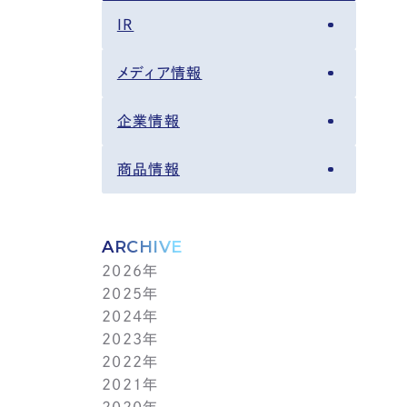
IR
メディア情報
企業情報
商品情報
ARCHIVE
2026年
2025年
8月(3)
2024年
7月(14)
12月(6)
2023年
6月(5)
11月(5)
12月(7)
2022年
5月(6)
10月(8)
11月(5)
12月(3)
2021年
4月(12)
9月(12)
10月(12)
11月(13)
12月(2)
2020年
3月(13)
8月(8)
9月(4)
10月(11)
11月(4)
12月(4)