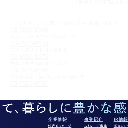
1～2営業日以内に担当者よ
レンタルオフィスに関する
お申し込み・お問い合わせ
03-3526-8568
土地活用に関するお問い合わせ
03-3526-8574
底地に関するお問い合わせ
03-3526-8572
株式に関するお問い合わせ
03-3526-8556
その他上記に当てはまらない案件等
03-3526-8556
して、暮らしに豊かな感
企業情報
事業紹介
IR情報
代表メッセージ
ストレージ事業
IRカレン