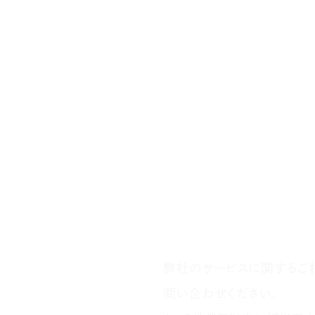
弊社のサービスに関するご
問い合わせください。