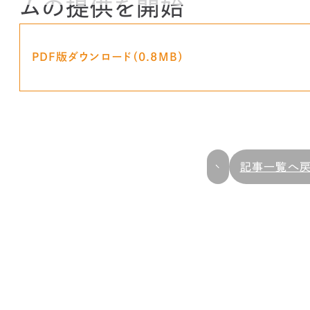
ムの提供を開始
PDF版ダウンロード（0.8MB）
記事一覧へ