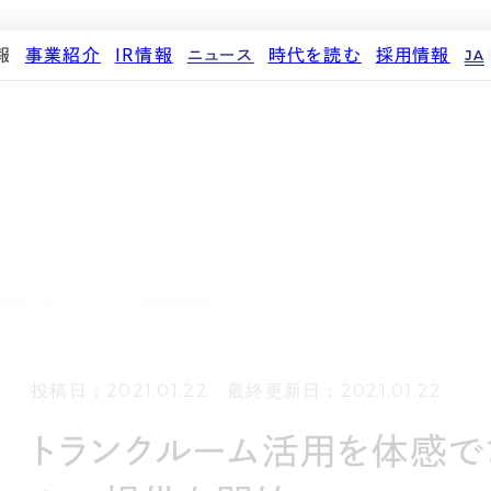
報
事業紹介
IR情報
ニュース
時代を読む
採用情報
JA
代表メッセージ
ストレージ事業
IRカレンダー
PR
投稿一覧
人材育成・評価制度
企業理念
中期経営計画
IR
働く環境
パートナー制度
会社概要
事業等のリスク
メディア情報
先輩社員インタビュー
ストレージライフ
役員紹介
IRポリシー
企業情報
中途採用
土地権利整備事業
沿革
業績・財務
商品情報
採用エントリー
オフィス事業
コーポレートガバナンス
ストレージ室数実績
アセット事業
サステナビリティ
IRライブラリ
きるデジタルショールームの提供を開始
株式・株主情報
個人投資家の皆様へ
投稿日：2021.01.22 最終更新日：2021.01.22
よくある質問・用語集
IRメール登録
トランクルーム活用を体感で
免責事項