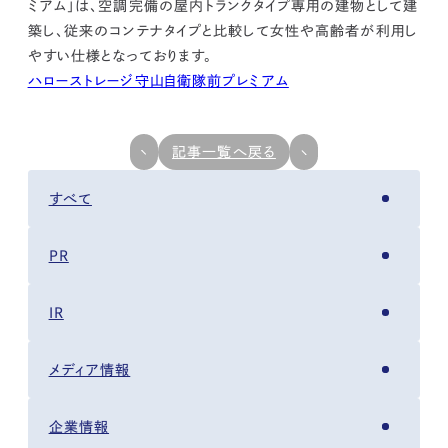
ミアム」は、空調完備の屋内トランクタイプ専用の建物として建
kur
土地活用
エリアリンクグループ ジャパントランクル
asul
サイト
ーム
築し、従来のコンテナタイプと比較して女性や高齢者が利用し
カスタマーハラスメントポリ
プライバシーポリシー
やすい仕様となっております。
シー
ハローストレージ守山自衛隊前プレミアム
情報セキュリティ・DX方針及び戦略
サイトマップ
©2025 AREALINK.
記事一覧へ戻る
すべて
PR
IR
メディア情報
企業情報