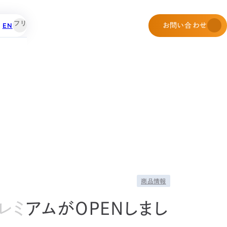
EN
お問い合わせ
商品情報
レミアムがＯＰＥＮしまし