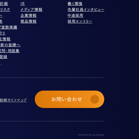
営計画
IR
働く環境
リスク
メディア情報
先輩社員インタビュー
ー
企業情報
中途採用
務
商品情報
採用エントリー
ジ室数実績
ラリ
主情報
資家の皆様へ
質問・用語集
ル登録
項
お問い合わせ
び戦略
サイトマップ