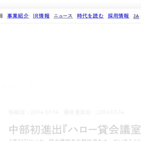
報
事業紹介
IR情報
ニュース
時代を読む
採用情報
JA
代表メッセージ
ストレージ事業
IRカレンダー
PR
投稿一覧
人材育成・評価制度
企業理念
中期経営計画
IR
働く環境
パートナー制度
会社概要
事業等のリスク
メディア情報
先輩社員インタビュー
ストレージライフ
役員紹介
IRポリシー
企業情報
中途採用
土地権利整備事業
沿革
業績・財務
商品情報
採用エントリー
オフィス事業
コーポレートガバナンス
ストレージ室数実績
アセット事業
サステナビリティ
IRライブラリ
会議室』新規OPEN情報
株式・株主情報
個人投資家の皆様へ
投稿日：2014.01.14 最終更新日：2014.01.14
よくある質問・用語集
IRメール登録
中部初進出『ハロー貸会議室
免責事項