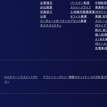
企業理念
パートナー制度
中期経
会社概要
ストレージライフ
事業等の
役員紹介
土地権利整備事業
IRポリシ
沿革
オフィス事業
業績・財
コーポレートガバナンス
アセット事業
ストレー
サステナビリティ
IRライブ
株式・株
個人投
よくある
IRメー
免責事
カスタマーハラスメントポリ
プライバシーポリシー
情報セキュリティ・DX方針及
シー