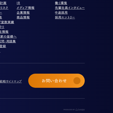
営計画
IR
働く環境
リスク
メディア情報
先輩社員インタビュー
ー
企業情報
中途採用
務
商品情報
採用エントリー
ジ室数実績
ラリ
主情報
資家の皆様へ
質問・用語集
ル登録
項
お問い合わせ
び戦略
サイトマップ