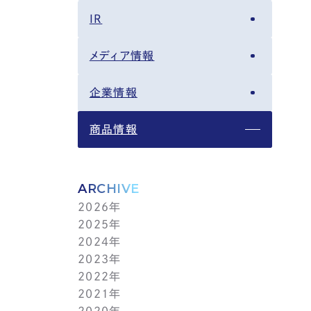
IR
メディア情報
企業情報
商品情報
ARCHIVE
2026年
2025年
8月(3)
2024年
7月(14)
12月(6)
2023年
6月(5)
11月(5)
12月(7)
2022年
5月(6)
10月(8)
11月(5)
12月(3)
2021年
4月(12)
9月(12)
10月(12)
11月(13)
12月(2)
2020年
3月(13)
8月(8)
9月(4)
10月(11)
11月(4)
12月(4)