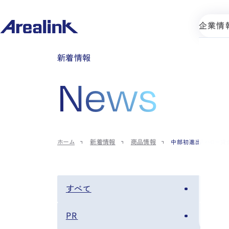
企業情
新着情報
News
ホーム
新着情報
商品情報
中部初進出『ハロー貸
すべて
PR