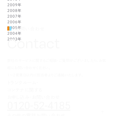
2009年
1月(3)
2月(6)
3月(4)
4月(7)
5月(3)
6月(5)
7月(7)
8月(5)
9月(7)
10月(1)
11月(1)
12月(1)
2008年
1月(1)
2月(4)
3月(6)
4月(3)
5月(4)
6月(5)
7月(9)
8月(4)
9月(1)
10月(2)
11月(1)
11月(6)
2007年
1月(2)
2月(5)
3月(3)
4月(3)
5月(4)
6月(6)
7月(3)
8月(1)
8月(2)
10月(2)
10月(9)
11月(4)
2006年
1月(1)
2月(5)
3月(2)
4月(4)
5月(3)
6月(1)
7月(3)
7月(4)
9月(1)
9月(3)
10月(2)
12月(2)
2005年
2月(7)
3月(3)
4月(7)
5月(5)
5月(2)
5月(2)
8月(2)
8月(1)
9月(2)
11月(2)
12月(1)
お問い合わせ
2004年
1月(1)
2月(5)
3月(3)
4月(1)
4月(1)
4月(1)
7月(3)
7月(5)
8月(4)
10月(1)
11月(1)
10月(2)
Contact
2003年
1月(3)
2月(6)
3月(1)
3月(1)
3月(3)
5月(2)
6月(2)
7月(3)
9月(2)
10月(2)
8月(4)
12月(4)
1月(3)
2月(4)
2月(4)
2月(4)
4月(2)
5月(3)
6月(2)
8月(2)
8月(3)
7月(1)
11月(2)
10月(2)
1月(1)
1月(1)
1月(1)
3月(4)
4月(3)
5月(2)
7月(1)
7月(1)
5月(3)
10月(1)
8月(3)
2月(4)
3月(3)
4月(4)
5月(5)
6月(1)
4月(1)
8月(4)
弊社のサービスに関するご相談・ご質問がございましたら、お気
1月(2)
2月(4)
3月(4)
3月(1)
5月(5)
3月(2)
7月(1)
2月(5)
2月(6)
4月(1)
2月(4)
5月(1)
軽にお問い合わせください。
1月(2)
3月(5)
1月(1)
4月(2)
1～2営業日以内に担当者よりご連絡いたします。
2月(3)
3月(1)
トランクルーム・
1月(2)
2月(5)
コンテナに関する
1月(1)
お申し込み・お問い合わせ
0120-52-4185
その他の電話お問い合わせ