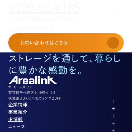
0120-52-4185
その他の電話お問い合わせ
レンタルオフィスに関する
Webお問い合わせ
お申し込み・お問い合わせ
03-3526-8568
お問い合わせ
はこちら
土地活用に関するお問い合わせ
03-3526-8574
ストレージを通して、暮らし
底地に関するお問い合わせ
03-3526-8572
に豊かな感動を。
株式に関するお問い合わせ
03-3526-8556
その他上記に当てはまらない案件等
03-3526-8556
〒101-0021
東京都千代田区外神田4-14-1
秋葉原UDXビル北ウィング20階
企業情報
代表メッセージ
事業紹介
企業理念
ストレージ事業
IR情報
会社概要
土地権利整備事業
パートナー制度
IRカレンダー
ニュース
役員紹介
オフィス事業
ストレージライフ