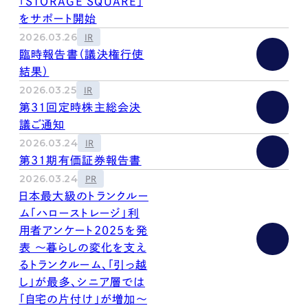
「STORAGE SQUARE」
をサポート開始
2026.03.26
IR
臨時報告書（議決権行使
結果）
2026.03.25
IR
第31回定時株主総会決
議ご通知
2026.03.24
IR
第31期有価証券報告書
2026.03.24
PR
日本最大級のトランクルー
ム「ハローストレージ」利
用者アンケート2025を発
表 ～暮らしの変化を支え
るトランクルーム、「引っ越
し」が最多、シニア層では
「自宅の片付け」が増加～