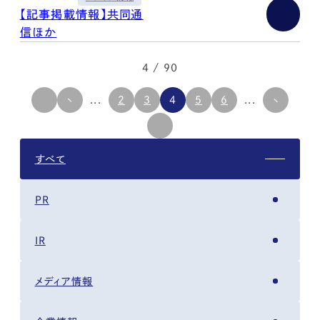
【記事掲載情報】共同通
信ほか
4 / 90
...
2
3
4
5
6
...
すべて
PR
IR
メディア情報