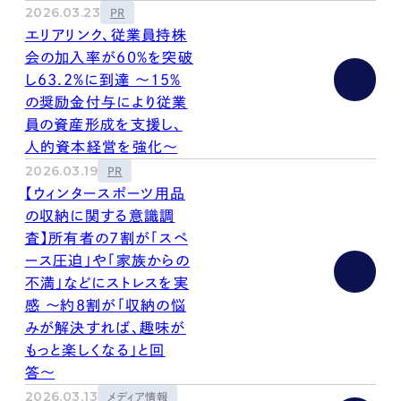
2026.03.23
PR
エリアリンク、従業員持株
会の加入率が60%を突破
し63.2%に到達 ～15%
の奨励金付与により従業
員の資産形成を支援し、
人的資本経営を強化～
2026.03.19
PR
【ウィンタースポーツ用品
の収納に関する意識調
査】所有者の7割が「スペ
ース圧迫」や「家族からの
不満」などにストレスを実
感 〜約8割が「収納の悩
みが解決すれば、趣味が
もっと楽しくなる」と回
答〜
2026.03.13
メディア情報