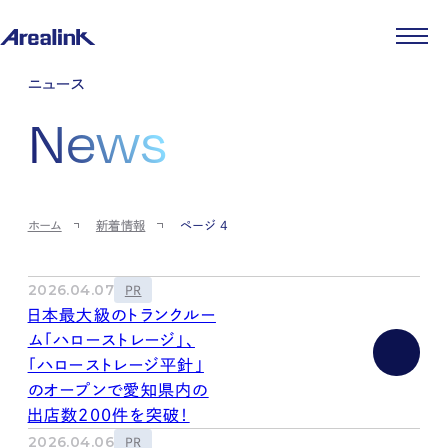
企業情報
ニュース
代表メッセージ
事業紹介
News
企業理念
ストレージ事業
IR情報
会社概要
土地権利整備事業
パートナー制度
IRカレンダー
ニュース
役員紹介
オフィス事業
ストレージライフ
中期経営計画
PR
時代を読む
沿革
アセット事業
事業等のリスク
IR
投稿一覧
採用情報
ホーム
新着情報
ページ 4
コーポレートガバナンス
IRポリシー
メディア情報
人材育成・評価制度
サステナビリティ
JA
EN
業績・財務
企業情報
働く環境
ストレージ室数実績
商品情報
2026.04.07
PR
先輩社員インタビュー
IRライブラリ
日本最大級のトランクルー
中途採用
株式・株主情報
ム「ハローストレージ」、
採用エントリー
個人投資家の皆様へ
「ハローストレージ平針」
よくある質問・用語集
のオープンで愛知県内の
IRメール登録
お問い合わせ
出店数200件を突破！
免責事項
2026.04.06
PR