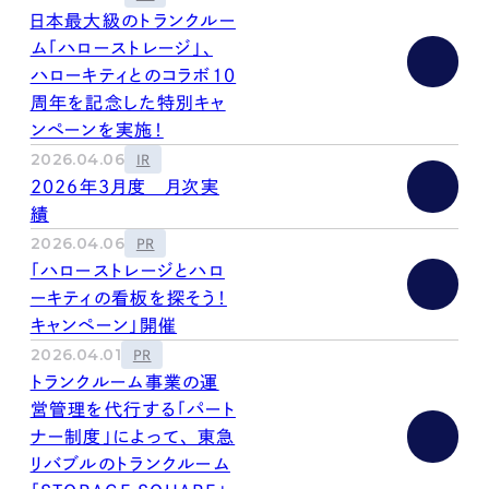
kur
土地活用
エリアリンクグループ ジャパントランクル
日本最大級のトランクルー
asul
サイト
ーム
ム「ハローストレージ」、
カスタマーハラスメントポリ
プライバシーポリシー
シー
ハローキティとのコラボ10
情報セキュリティ・DX方針及び戦略
サイトマップ
周年を記念した特別キャ
©2025 AREALINK.
ンペーンを実施！
2026.04.06
IR
2026年3月度 月次実
績
2026.04.06
PR
「ハローストレージとハロ
ーキティの看板を探そう！
キャンペーン」開催
2026.04.01
PR
トランクルーム事業の運
営管理を代行する「パート
ナー制度」によって、 東急
リバブルのトランクルーム