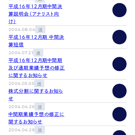
kur
土地活用
エリアリンクグループ ジャパントランクル
平成16年12月期中間決
asul
サイト
ーム
算説明会（アナリスト向
カスタマーハラスメントポリ
プライバシーポリシー
シー
け）
情報セキュリティ・DX方針及び戦略
サイトマップ
2004.08.04
IR
©2025 AREALINK.
平成16年12月期 中間決
算短信
2004.07.21
IR
平成16年12月期中間期
及び通期業績予想の修正
に関するお知らせ
2004.05.05
IR
株式分割に関するお知ら
せ
2004.04.26
IR
中間期業績予想の修正に
関するお知らせ
2004.04.26
IR