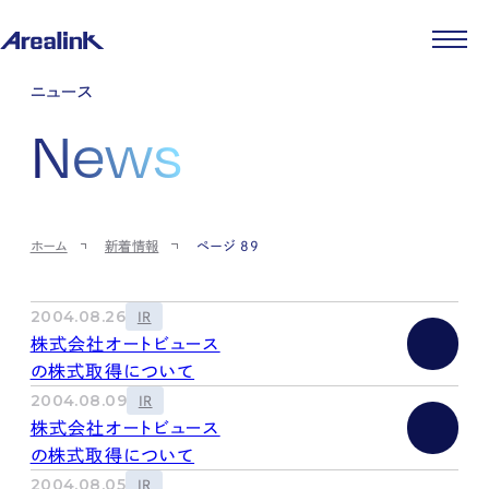
企業情報
ニュース
代表メッセージ
事業紹介
News
企業理念
ストレージ事業
IR情報
会社概要
土地権利整備事業
パートナー制度
IRカレンダー
ニュース
役員紹介
オフィス事業
ストレージライフ
中期経営計画
PR
時代を読む
沿革
アセット事業
事業等のリスク
IR
投稿一覧
採用情報
ホーム
新着情報
ページ 89
コーポレートガバナンス
IRポリシー
メディア情報
人材育成・評価制度
サステナビリティ
JA
EN
業績・財務
企業情報
働く環境
ストレージ室数実績
商品情報
2004.08.26
IR
先輩社員インタビュー
IRライブラリ
株式会社オートビュース
中途採用
株式・株主情報
の株式取得について
採用エントリー
個人投資家の皆様へ
2004.08.09
IR
よくある質問・用語集
株式会社オートビュース
IRメール登録
お問い合わせ
の株式取得について
免責事項
2004.08.05
IR