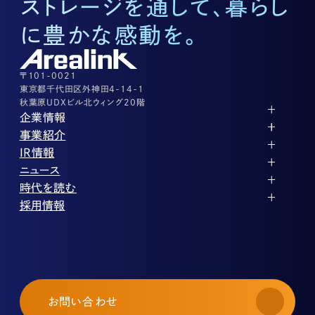
ストレージを通して、暮らし
底地に関するお問い合わせ
03-3526-8572
に豊かな感動を。
株式に関するお問い合わせ
03-3526-8556
その他上記に当てはまらない案件等
03-3526-8556
〒101-0021
東京都千代田区外神田4-14-1
秋葉原UDXビル北ウィング20階
企業情報
代表メッセージ
事業紹介
企業理念
ストレージ事業
IR情報
会社概要
土地権利整備事業
パートナー制度
IRカレンダー
ニュース
役員紹介
オフィス事業
ストレージライフ
中期経営計画
PR
時代を読む
沿革
アセット事業
事業等のリスク
IR
投稿一覧
採用情報
コーポレートガバナンス
IRポリシー
メディア情報
人材育成・評価制度
サステナビリティ
業績・財務
企業情報
働く環境
ストレージ室数実績
商品情報
先輩社員インタビュー
IRライブラリ
中途採用
株式・株主情報
採用エントリー
個人投資家の皆様へ
お問い合わせ
よくある質問・用語集