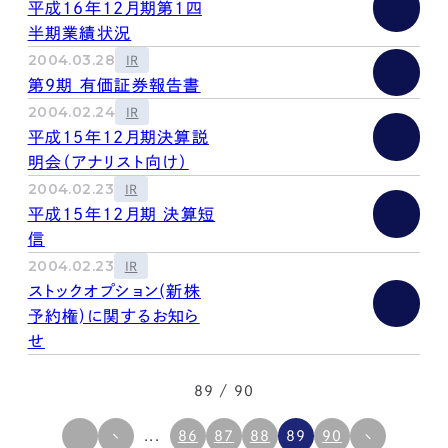
平成16年12月期第1四
半期業績状況
2004.03.28
IR
第9期 有価証券報告書
2004.02.24
IR
平成15年12月期決算説
明会（アナリスト向け）
2004.02.23
IR
平成15年12月期 決算短
信
2004.02.23
IR
ストックオプション(新株
予約権)に関するお知ら
せ
89 / 90
...
86
87
88
89
90