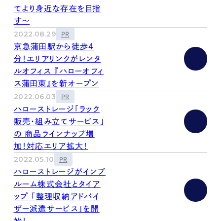
kur
土地活用
エリアリンクグループ ジャパントランクル
てより身近な存在を目指
asul
サイト
ーム
す～
カスタマーハラスメントポリ
プライバシーポリシー
シー
2022.08.29
PR
情報セキュリティ・DX方針及び戦略
サイトマップ
京急蒲田駅から徒歩4
©2025 AREALINK.
分！エリアリンクがレンタ
ルオフィス 『ハローオフィ
ス蒲田東』を新オープン
2022.06.03
PR
ハローストレージ「ラック
販売・組み立てサービス」
の 商品ラインナップ増
加！対応エリア拡大！
2022.05.10
PR
ハローストレージがインブ
ルーム株式会社とタイア
ップ 「整理収納アドバイ
ザー派遣サービス」を開