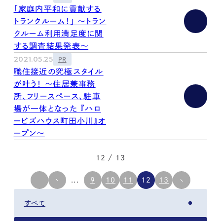
「家庭内平和に貢献する
トランクルーム！」 ～トラン
クルーム利用満足度に関
する調査結果発表～
2021.05.25
PR
職住接近の究極スタイル
が叶う！ ～住居兼事務
所、フリースペース、駐車
場が一体となった 『ハロ
ービズハウス町田小川』オ
ープン〜
12 / 13
...
9
10
11
12
13
すべて