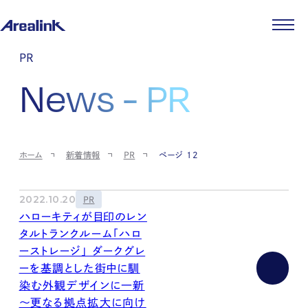
企業情報
PR
代表メッセージ
事業紹介
News - PR
企業理念
ストレージ事業
IR情報
会社概要
土地権利整備事業
パートナー制度
IRカレンダー
ニュース
役員紹介
オフィス事業
ストレージライフ
中期経営計画
PR
時代を読む
沿革
アセット事業
事業等のリスク
IR
投稿一覧
採用情報
ホーム
新着情報
PR
ページ 12
コーポレートガバナンス
IRポリシー
メディア情報
人材育成・評価制度
サステナビリティ
JA
EN
業績・財務
企業情報
働く環境
ストレージ室数実績
商品情報
2022.10.20
PR
先輩社員インタビュー
IRライブラリ
ハローキティが目印のレン
中途採用
株式・株主情報
タルトランクルーム「ハロ
採用エントリー
個人投資家の皆様へ
ーストレージ」 ダークグレ
よくある質問・用語集
ーを基調とした街中に馴
IRメール登録
お問い合わせ
染む外観デザインに一新
免責事項
～更なる拠点拡大に向け