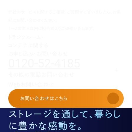
1月(1)
1月(1)
1月(1)
3月(4)
4月(3)
5月(2)
7月(1)
7月(1)
5月(3)
10月(1)
8月(3)
2月(4)
3月(3)
4月(4)
5月(5)
6月(1)
4月(1)
8月(4)
弊社のサービスに関するご相談・ご質問がございましたら、お気
1月(2)
2月(4)
3月(4)
3月(1)
5月(5)
3月(2)
7月(1)
2月(5)
2月(6)
4月(1)
2月(4)
5月(1)
軽にお問い合わせください。
1月(2)
3月(5)
1月(1)
4月(2)
1～2営業日以内に担当者よりご連絡いたします。
2月(3)
3月(1)
トランクルーム・
1月(2)
2月(5)
コンテナに関する
1月(1)
お申し込み・お問い合わせ
0120-52-4185
その他の電話お問い合わせ
レンタルオフィスに関する
Webお問い合わせ
お申し込み・お問い合わせ
03-3526-8568
お問い合わせ
はこちら
土地活用に関するお問い合わせ
03-3526-8574
ストレージを通して、暮らし
底地に関するお問い合わせ
03-3526-8572
に豊かな感動を。
株式に関するお問い合わせ
03-3526-8556