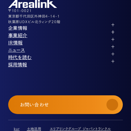
その他上記に当てはまらない案件等
03-3526-8556
〒101-0021
東京都千代田区外神田4-14-1
秋葉原UDXビル北ウィング20階
企業情報
代表メッセージ
事業紹介
企業理念
ストレージ事業
IR情報
会社概要
土地権利整備事業
パートナー制度
IRカレンダー
ニュース
役員紹介
オフィス事業
ストレージライフ
中期経営計画
PR
時代を読む
沿革
アセット事業
事業等のリスク
IR
投稿一覧
採用情報
コーポレートガバナンス
IRポリシー
メディア情報
人材育成・評価制度
サステナビリティ
業績・財務
企業情報
働く環境
ストレージ室数実績
商品情報
先輩社員インタビュー
IRライブラリ
中途採用
株式・株主情報
採用エントリー
個人投資家の皆様へ
お問い合わせ
よくある質問・用語集
IRメール登録
免責事項
kur
土地活用
エリアリンクグループ ジャパントランクル